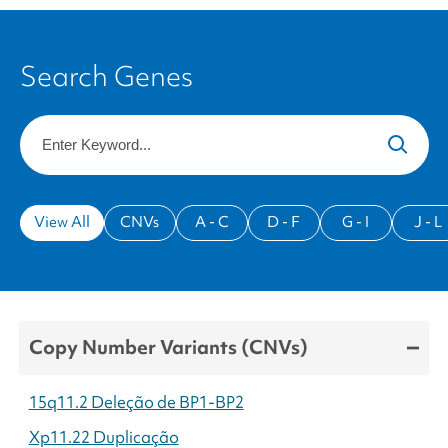
Search Genes
Keyword
View All
CNVs
A - C
D - F
G - I
J - L
Copy Number Variants (CNVs)
15q11.2 Deleção de BP1-BP2
Xp11.22 Duplicação