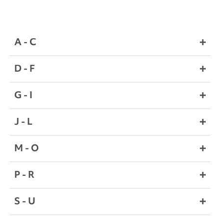
A - C
D - F
G - I
J - L
M - O
P - R
S - U