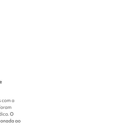
e
s com a
foram
dica.
O
cionada ao