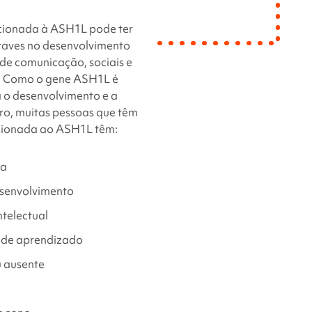
cionada à ASH1L
pode ter
graves no desenvolvimento
 de comunicação, sociais e
. Como o gene
ASH1L
é
 o desenvolvimento e a
ro, muitas pessoas que têm
cionada ao ASH1L
têm:
la
esenvolvimento
ntelectual
 de aprendizado
u ausente