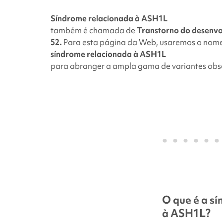
Síndrome relacionada à ASH1L
também é chamada de
Transtorno do desenvo
52.
Para esta página da Web, usaremos o nom
síndrome relacionada à ASH1L
para abranger a ampla gama de variantes obse
O que é a s
à ASH1L
?