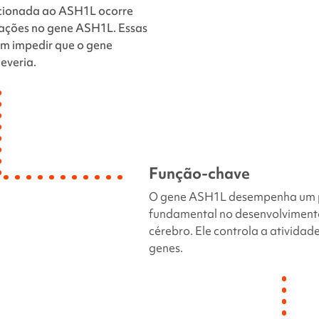
cionada ao AS
H1L ocorre
rações no gene
ASH1L
. Essas
m impedir que o gene
everia.
Função-chave
O gene
ASH1L
desempenha um 
fundamental no desenvolviment
cérebro. Ele controla a atividad
genes.