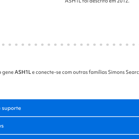
ASH1L
foi descrito em 2012.
o gene
ASH1L
e conecte-se com outras famílias
Simons Searc
 suporte
ws