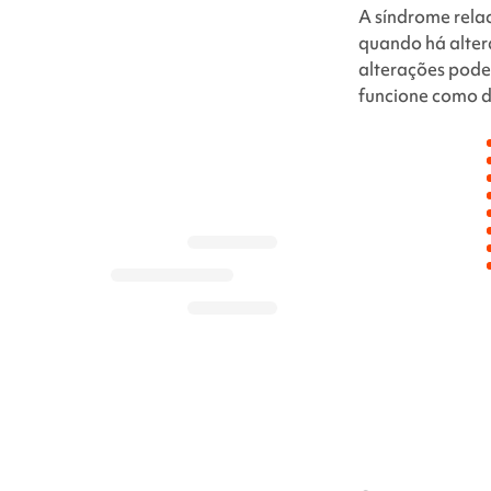
A síndrome
rela
quando há alte
alterações pode
funcione como d