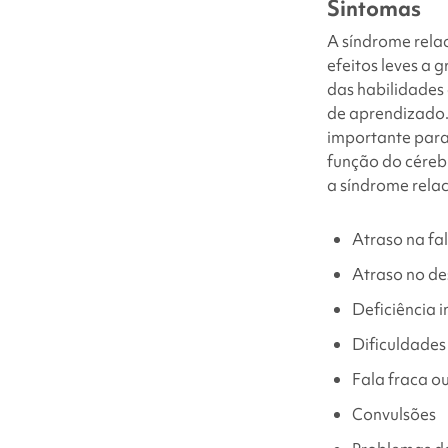
Sintomas
A síndrome
rela
efeitos leves a 
das habilidades
de aprendizado
importante para
função do céreb
a síndrome
rela
Atraso na fa
Atraso no d
Deficiência i
Dificuldades
Fala fraca o
Convulsões