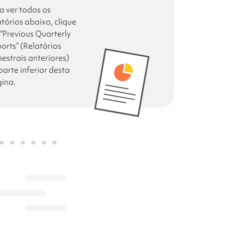
a ver todos os
atórios abaixo, clique
“Previous Quarterly
orts” (Relatórios
mestrais anteriores)
parte inferior desta
ina.