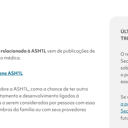
ÚL
TR
 relacionada à ASH1L
vem de publicações de
O r
ão médica.
Sea
sob
 gene ASH1L
o p
ess
sobre a ASH1L, como a chance de ter outro
rtamento e desenvolvimento ligados à
Se 
s a serem considerados por pessoas com essa
a p
mbros da família ou com seus provedores
Sea
fut