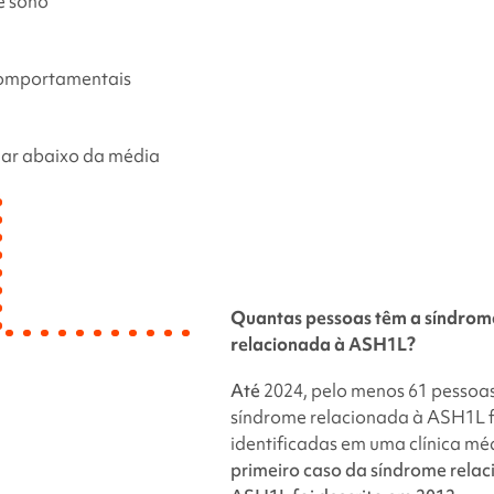
e sono
omportamentais
lar abaixo da média
Quantas pessoas têm a síndrom
relacionada à ASH1L
?
Até
2024, pelo menos 61 pessoa
síndrome relacionada à ASH1L 
identificadas em uma clínica mé
primeiro caso da
síndrome rela