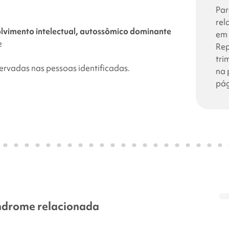
Par
rel
lvimento intelectual, autossômico dominante
em 
e
Rep
tri
rvadas nas pessoas identificadas.
na 
pág
índrome
relacionada