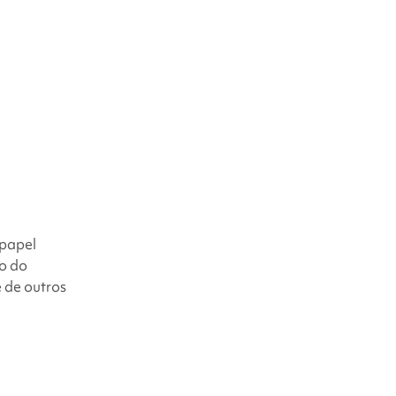
papel
o do
e de outros