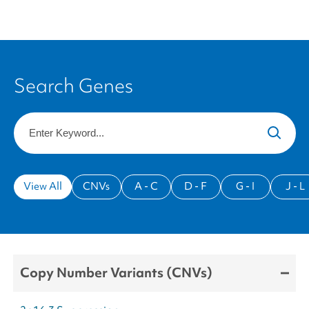
Search Genes
Keyword
View All
CNVs
A - C
D - F
G - I
J - L
Copy Number Variants (CNVs)