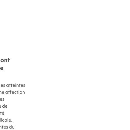
sont
de
nes atteintes
ne affection
es
e de
té
icale.
ntes du