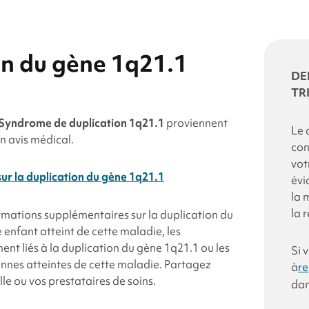
on du gène 1q21.1
DE
TR
Syndrome de duplication 1q21.1
proviennent
Le 
un avis médical.
con
vot
sur la duplication du gène 1q21.1
évi
la 
la 
rmations supplémentaires sur la
duplication du
re enfant atteint de cette maladie, les
nt liés à la
duplication du gène 1q21.1
ou les
Si 
onnes atteintes de cette maladie. Partagez
à
re
le ou vos prestataires de soins.
dan