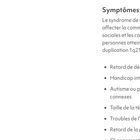
Symptômes
Le syndrome de
affecter la comm
sociales et les 
personnes attei
duplication 1q2
Retard de d
Handicap int
Autisme ou 
connexes
Taille de la 
Troubles de 
Retard de la