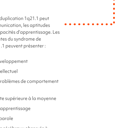
duplication 1q21.1
peut
unication, les aptitudes
capacités d’apprentissage. Les
ntes du syndrome de
1.1
peuvent présenter :
éveloppement
ellectuel
problèmes de comportement
tête supérieure à la moyenne
l’apprentissage
 parole