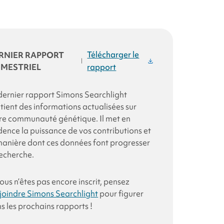
Télécharger le
RNIER RAPPORT
|
IMESTRIEL
rapport
dernier rapport
Simons Searchlight
tient des informations actualisées sur
re communauté génétique. Il met en
dence la puissance de vos contributions et
manière dont ces données font progresser
recherche.
vous n’êtes pas encore inscrit, pensez
joindre
Simons Searchlight
pour figurer
s les prochains rapports !