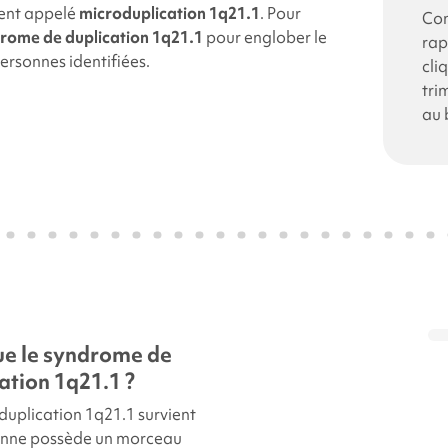
ent appelé
microduplication 1q21.1
.
Pour
Con
rome de duplication 1q21.1
pour englober le
rap
ersonnes identifiées.
cli
tri
au 
ue le syndrome de
ation 1q21.1 ?
duplication 1q21.1
survient
onne possède un morceau