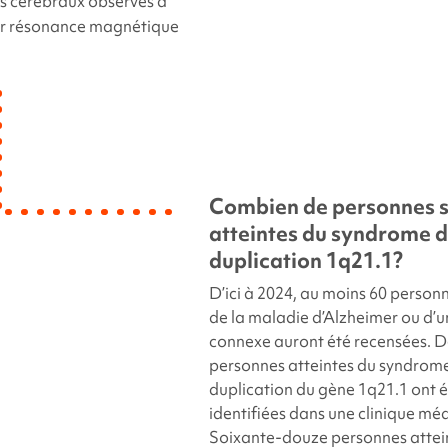
 cérébraux observés à
ar résonance magnétique
Combien de personnes 
atteintes du syndrome 
duplication 1q21.1
?
D’ici à 2024, au moins 60 person
de la maladie d’Alzheimer ou d’u
connexe auront été recensées.
D
personnes atteintes du syndrom
duplication du gène 1q21.1
ont é
identifiées dans une clinique méd
Soixante-douze personnes attei