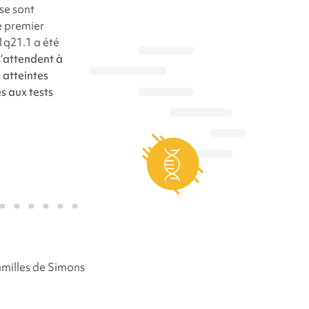
se sont
e premier
 1q21.1
a été
s’attendent à
 atteintes
s aux tests
amilles de
Simons