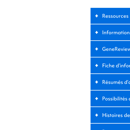
+
Ressources 
+
Information
+
GeneRevie
+
Fiche d’inf
+
Résumés d’a
+
Possibilités
+
Histoires de