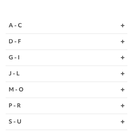
A - C
D - F
G - I
J - L
M - O
P - R
S - U