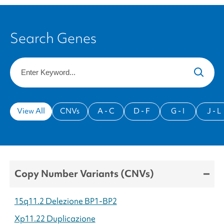
Search Genes
Keyword
View All
CNVs
A - C
D - F
G - I
J - L
Copy Number Variants (CNVs)
15q11.2 Delezione BP1-BP2
Xp11.22 Duplicazione