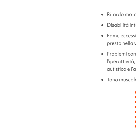
Ritardo moto
Disabilità in
Fame eccessiv
presto nella 
Problemi com
l’iperattività
autistico e l’
Tono muscola