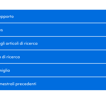
supporto
ws
li articoli di ricerca
 di ricerca
miglia
imestrali precedenti