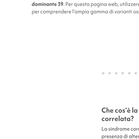
dominante 39
.
Per questa pagina web, utilizze
per comprendere l’ampia gamma di varianti osse
Che cos’è l
correlata
?
La sindrome
cor
presenza di alte