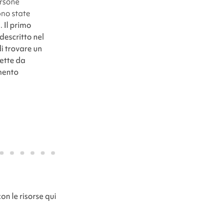
ersone
no state
a.
Il primo
descritto nel
di trovare un
ette da
mento
on le risorse qui