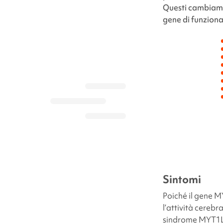
Questi cambiame
gene di funzion
Sintomi
Poiché il gene
M
l’attività cerebr
sindrome
MYT1