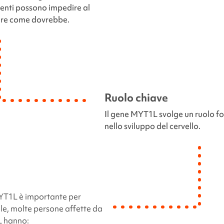
nti possono impedire al
are come dovrebbe.
Ruolo chiave
Il gene
MYT1L
svolge un ruolo 
nello sviluppo del cervello.
YT1L
è importante per
ale, molte persone affette da
L
hanno: