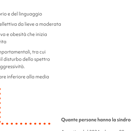
rio e del linguaggio
tellettiva da lieve a moderata
a e obesità che inizia
vita
portamentali, tra cui
, il disturbo dello spettro
aggressività.
re inferiore alla media
Quante persone hanno la sind