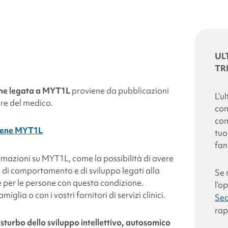
UL
TR
me legata a
MYT1L
proviene da pubblicazioni
L’u
ere del medico.
con
com
l gene MYT1L
tuo
fan
ormazioni su
MYT1L
, come la possibilità di avere
i di comportamento e di sviluppo legati alla
Se 
re per le persone con questa condizione.
l’o
lia o con i vostri fornitori di servizi clinici.
Sea
rap
isturbo dello sviluppo intellettivo, autosomico