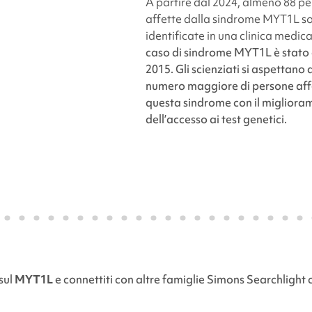
A partire dal 2024, almeno 88 p
affette dalla
sindrome MYT1L so
identificate in una clinica medic
caso di
sindrome MYT1L
è stato 
2015. Gli scienziati si aspettano 
numero maggiore di persone aff
questa sindrome con il migliora
dell’accesso ai test genetici.
sul
MYT1L
e connettiti con altre famiglie
Simons Searchlight
c