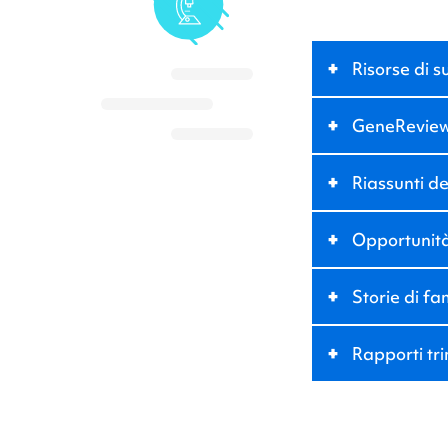
+
Risorse di 
+
GeneRevie
+
Riassunti deg
+
Opportunità
+
Storie di fa
+
Rapporti tr