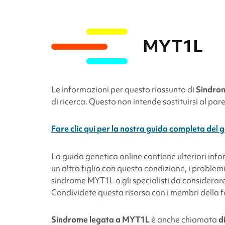
MYT1L
Le informazioni per questo riassunto di
Sindro
di ricerca. Questo non intende sostituirsi al par
Fare clic qui per la nostra guida completa de
La guida genetica online contiene ulteriori inf
un altro figlio con questa condizione, i problem
sindrome
MYT1L
o gli specialisti da considera
Condividete questa risorsa con i membri della famig
Sindrome legata a
MYT1L
è anche chiamata
d