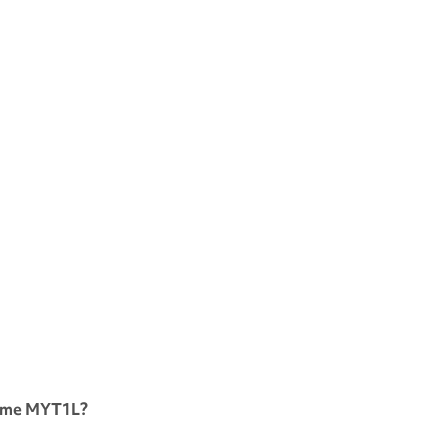
rome
MYT1L
?