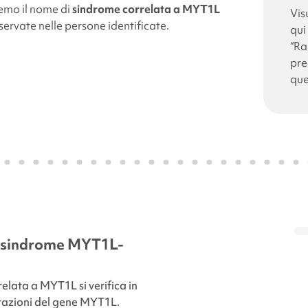
remo il nome di
sindrome correlata a
MYT1L
Vis
rvate nelle persone identificate.
qui
“Ra
pre
que
a sindrome
MYT1L-
relata a MYT1L
si verifica in
razioni del gene
MYT1L
.