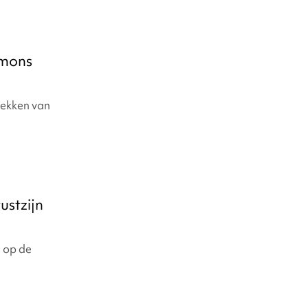
imons
rekken van
stzijn
m op de