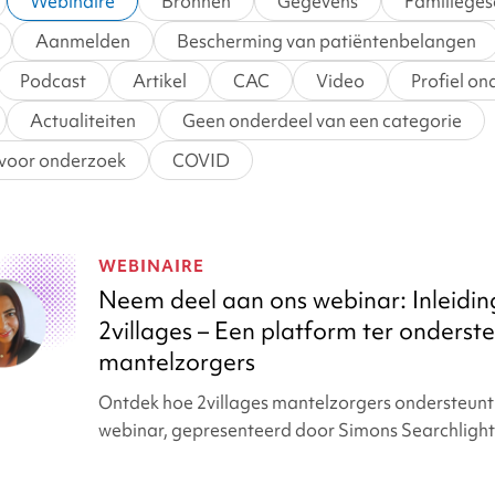
Webinaire
Bronnen
Gegevens
Familieges
Aanmelden
Bescherming van patiëntenbelangen
Podcast
Artikel
CAC
Video
Profiel o
Actualiteiten
Geen onderdeel van een categorie
voor onderzoek
COVID
WEBINAIRE
Neem deel aan ons webinar: Inleidin
2villages – Een platform ter onderst
mantelzorgers
Ontdek hoe 2villages mantelzorgers ondersteunt i
webinar, gepresenteerd door Simons Searchlight