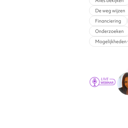
Alles bekijken
De weg wijzen
Financiering
Onderzoeken
Mogelijkheden 
Neem
deel
aan
ons