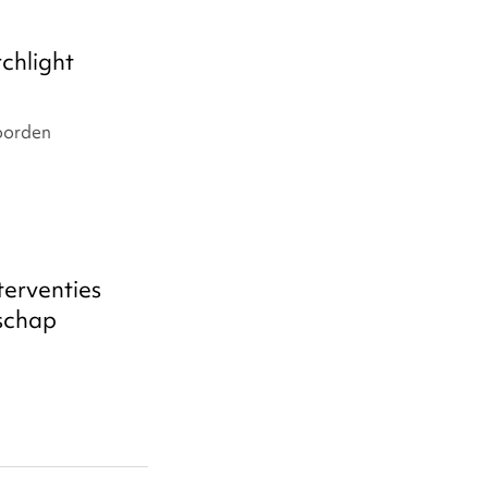
chlight
oorden
terventies
schap