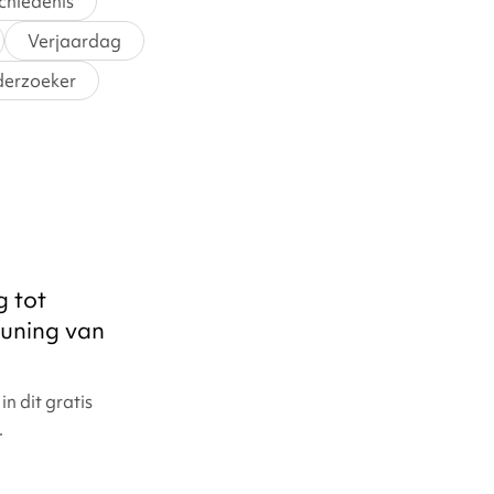
chiedenis
Verjaardag
nderzoeker
g tot
euning van
n dit gratis
.