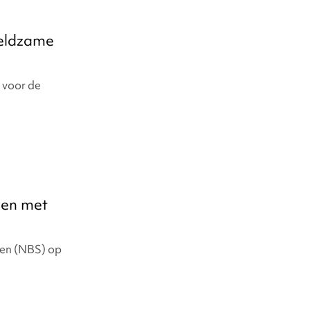
eldzame
 voor de
p
sen met
nen (NBS) op