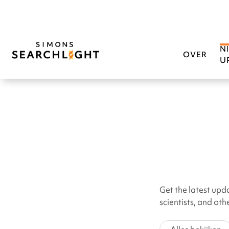
N
OVER
U
Get the latest upd
scientists, and ot