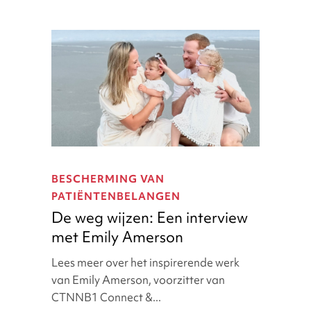
De
weg
BESCHERMING VAN
wijzen:
PATIËNTENBELANGEN
Een
De weg wijzen: Een interview
interview
met Emily Amerson
met
Emily
Lees meer over het inspirerende werk
Amerson
van Emily Amerson, voorzitter van
CTNNB1 Connect &...