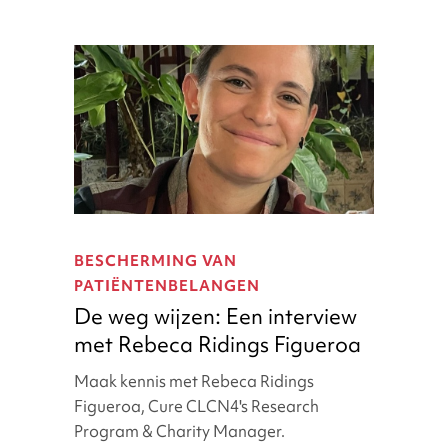
De
weg
BESCHERMING VAN
wijzen:
PATIËNTENBELANGEN
Een
De weg wijzen: Een interview
interview
met Rebeca Ridings Figueroa
met
Rebeca
Maak kennis met Rebeca Ridings
Ridings
Figueroa, Cure CLCN4's Research
Figueroa
Program & Charity Manager.