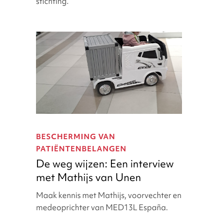
stichting.
De
weg
BESCHERMING VAN
wijzen:
PATIËNTENBELANGEN
Een
De weg wijzen: Een interview
interview
met Mathijs van Unen
met
Mathijs
Maak kennis met Mathijs, voorvechter en
van
medeoprichter van MED13L España.
Unen