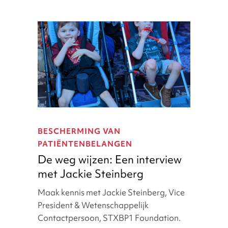
De
weg
BESCHERMING VAN
wijzen:
PATIËNTENBELANGEN
Een
De weg wijzen: Een interview
interview
met Jackie Steinberg
met
Jackie
Maak kennis met Jackie Steinberg, Vice
Steinberg
President & Wetenschappelijk
Contactpersoon, STXBP1 Foundation.