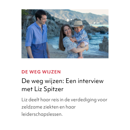
De
weg
DE WEG WIJZEN
wijzen:
De weg wijzen: Een interview
Een
met Liz Spitzer
interview
met
Liz deelt haar reis in de verdediging voor
Liz
zeldzame ziekten en haar
Spitzer
leiderschapslessen.