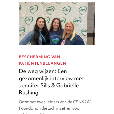
De
weg
BESCHERMING VAN
wijzen:
PATIËNTENBELANGEN
Een
De weg wijzen: Een
gezamenlijk
gezamenlijk interview met
interview
met
Jennifer Sills & Gabrielle
Jennifer
Rushing
Sills
Ontmoet twee leiders van de CSNK2A1
&
Foundation die zich inzetten voor
Gabrielle