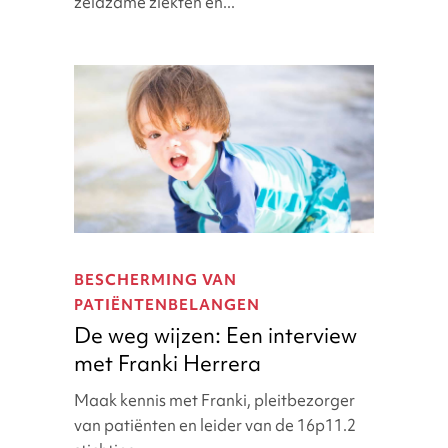
zeldzame ziekten en...
Rushing
De
weg
BESCHERMING VAN
wijzen:
PATIËNTENBELANGEN
Een
De weg wijzen: Een interview
interview
met Franki Herrera
met
Franki
Maak kennis met Franki, pleitbezorger
Herrera
van patiënten en leider van de 16p11.2