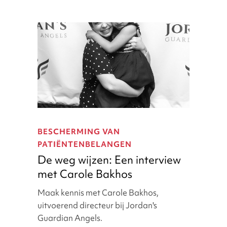
De
weg
BESCHERMING VAN
wijzen:
PATIËNTENBELANGEN
Een
De weg wijzen: Een interview
interview
met Carole Bakhos
met
Carole
Maak kennis met Carole Bakhos,
Bakhos
uitvoerend directeur bij Jordan's
Guardian Angels.