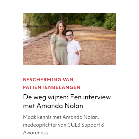
De
weg
BESCHERMING VAN
wijzen:
PATIËNTENBELANGEN
Een
De weg wijzen: Een interview
interview
met Amanda Nolan
met
Amanda
Maak kennis met Amanda Nolan,
Nolan
medeoprichter van CUL3 Support &
Awareness.