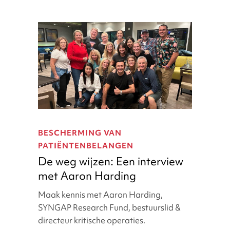
De
weg
BESCHERMING VAN
wijzen:
PATIËNTENBELANGEN
Een
De weg wijzen: Een interview
interview
met Aaron Harding
met
Aaron
Maak kennis met Aaron Harding,
Harding
SYNGAP Research Fund, bestuurslid &
directeur kritische operaties.