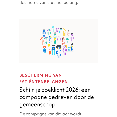
deelname van cruciaal belang.
onderzoeksparticipatie
Schijn
je
BESCHERMING VAN
zoeklicht
PATIËNTENBELANGEN
2026:
Schijn je zoeklicht 2026: een
een
campagne gedreven door de
campagne
gedreven
gemeenschap
door
De campagne van dit jaar wordt
de