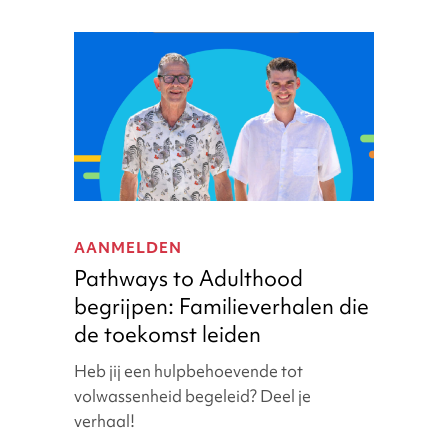
Pathways
to
AANMELDEN
Adulthood
Pathways to Adulthood
begrijpen:
begrijpen: Familieverhalen die
Familieverhalen
de toekomst leiden
die
de
Heb jij een hulpbehoevende tot
toekomst
volwassenheid begeleid? Deel je
leiden
verhaal!