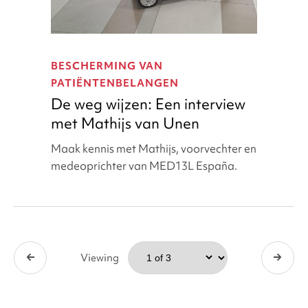
De
weg
BESCHERMING VAN
wijzen:
PATIËNTENBELANGEN
Een
De weg wijzen: Een interview
interview
met Mathijs van Unen
met
Mathijs
Maak kennis met Mathijs, voorvechter en
van
medeoprichter van MED13L España.
Unen
Viewing