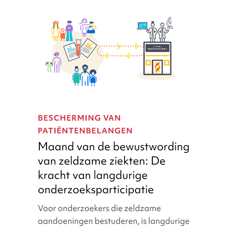
Maand
van
BESCHERMING VAN
de
PATIËNTENBELANGEN
bewustwording
Maand van de bewustwording
van
van zeldzame ziekten: De
zeldzame
ziekten:
kracht van langdurige
De
onderzoeksparticipatie
kracht
Voor onderzoekers die zeldzame
van
aandoeningen bestuderen, is langdurige
langdurige