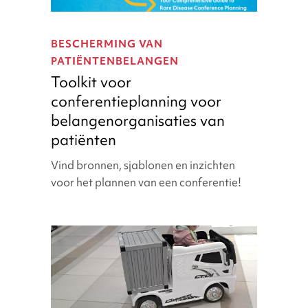
Toolkit
voor
BESCHERMING VAN
conferentieplanning
PATIËNTENBELANGEN
voor
Toolkit voor
belangenorganisaties
conferentieplanning voor
van
patiënten
belangenorganisaties van
patiënten
Vind bronnen, sjablonen en inzichten
voor het plannen van een conferentie!