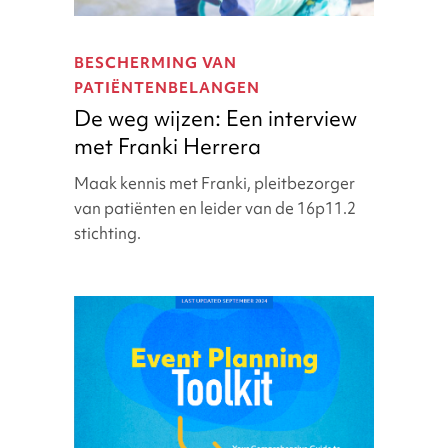
De
weg
BESCHERMING VAN
wijzen:
PATIËNTENBELANGEN
Een
De weg wijzen: Een interview
interview
met Franki Herrera
met
Franki
Maak kennis met Franki, pleitbezorger
Herrera
van patiënten en leider van de 16p11.2
stichting.