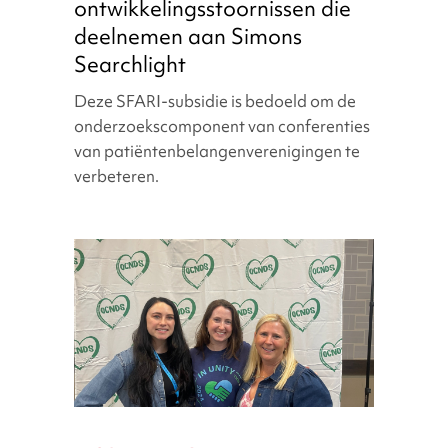
ontwikkelingsstoornissen
ontwikkelingsstoornissen die
die
deelnemen aan Simons
deelnemen
Searchlight
aan
Simons
Deze SFARI-subsidie is bedoeld om de
Searchlight
onderzoekscomponent van conferenties
van patiëntenbelangenverenigingen te
verbeteren.
De
weg