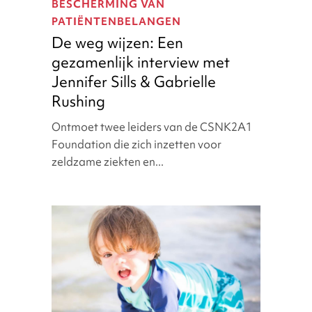
BESCHERMING VAN
wijzen:
PATIËNTENBELANGEN
Een
De weg wijzen: Een
gezamenlijk
gezamenlijk interview met
interview
met
Jennifer Sills & Gabrielle
Jennifer
Rushing
Sills
Ontmoet twee leiders van de CSNK2A1
&
Foundation die zich inzetten voor
Gabrielle
zeldzame ziekten en...
Rushing