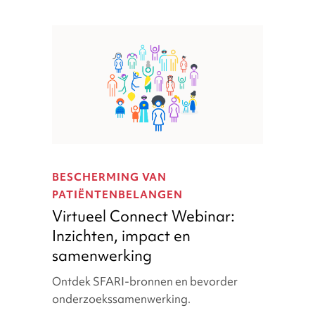
Virtueel
Connect
BESCHERMING VAN
Webinar:
PATIËNTENBELANGEN
Inzichten,
Virtueel Connect Webinar:
impact
Inzichten, impact en
en
samenwerking
samenwerking
Ontdek SFARI-bronnen en bevorder
onderzoekssamenwerking.