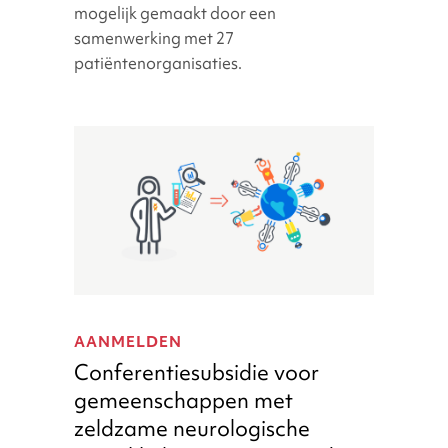
mogelijk gemaakt door een
gemeenschap
samenwerking met 27
patiëntenorganisaties.
Conferentiesubsidie
voor
AANMELDEN
gemeenschappen
Conferentiesubsidie voor
met
gemeenschappen met
zeldzame
zeldzame neurologische
neurologische