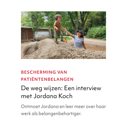
De
weg
BESCHERMING VAN
wijzen:
PATIËNTENBELANGEN
Een
De weg wijzen: Een interview
interview
met Jordana Koch
met
Jordana
Ontmoet Jordana en leer meer over haar
Koch
werk als belangenbehartiger.