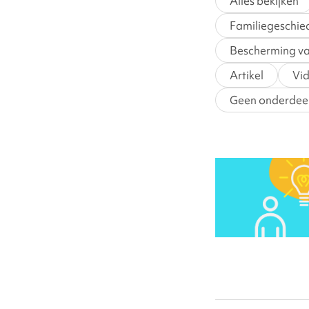
Alles bekijken
Familiegeschie
Bescherming va
Artikel
Vi
Geen onderdeel
Webcam
en
AI-
onderzoek