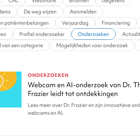
CAC
Webinaire
Bronnen
Gegevens
denis
De weg wijzen
Aanmelden
n patiëntenbelangen
Verjaardag
Financiering
deo
Profiel onderzoeker
Onderzoeken
Actuali
 van een categorie
Mogelijkheden voor onderzoek
ONDERZOEKEN
Webcam en AI-onderzoek van Dr. 
Frazier leidt tot ontdekkingen
Lees meer over Dr. Frazier en zijn innovatieve o
webcams en AI.