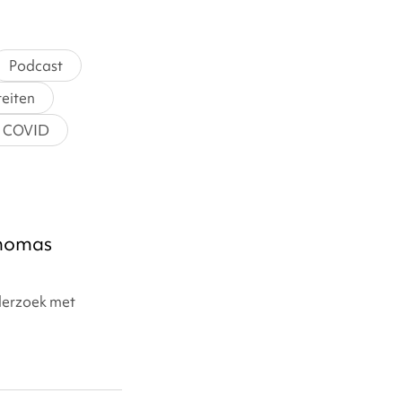
Podcast
teiten
COVID
Thomas
nderzoek met