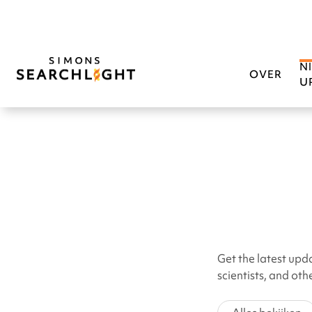
N
OVER
U
Get the latest upd
scientists, and ot