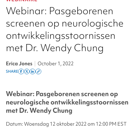
Webinar: Pasgeborenen
screenen op neurologische
ontwikkelingsstoornissen
met Dr. Wendy Chung
Erica Jones
|
October 1, 2022
SHARE
Share
Share
Share
Copy
on
on
on
this
facebook
x
linkedin
page
Webinar: Pasgeborenen screenen op
twitter
link
neurologische ontwikkelingsstoornissen
met Dr. Wendy Chung
Datum: Woensdag 12 oktober 2022 om 12:00 PM EST