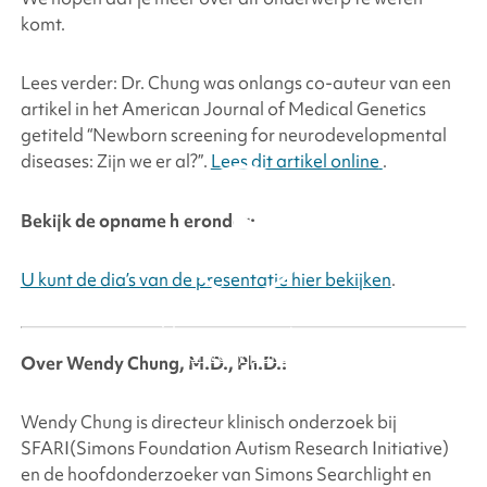
komt.
Lees verder: Dr. Chung was onlangs co-auteur van een
artikel in het American Journal of Medical Genetics
getiteld “Newborn screening for neurodevelopmental
diseases: Zijn we er al?”.
Lees dit artikel online
.
Bekijk de opname hieronder:
U kunt de dia’s van de presentatie hier bekijken
.
By clicking to watch this
video, you agree to our
privacy policy.
Over
Wendy Chung, M.D., Ph.D.:
Wendy Chung is directeur klinisch onderzoek bij
SFARI
(Simons Foundation
Autism Research Initiative)
en de hoofdonderzoeker van
Simons Searchlight
en