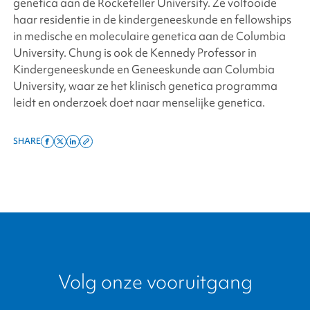
genetica aan de Rockefeller University. Ze voltooide
haar residentie in de kindergeneeskunde en fellowships
in medische en moleculaire genetica aan de Columbia
University. Chung is ook de Kennedy Professor in
Kindergeneeskunde en Geneeskunde aan Columbia
University, waar ze het klinisch genetica programma
leidt en onderzoek doet naar menselijke genetica.
SHARE
Share
Share
Share
Copy
on
on
on
this
facebook
x
linkedin
page
twitter
link
Volg onze vooruitgang