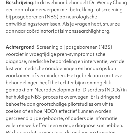
Beschrijving
:
In dit webinar behandelt Dr. Wendy Chung
een aantal onderwerpen met betrekking tot screening
bij pasgeborenen (NBS) op neurologische
ontwikkelingsstoornissen. Als je vragen hebt, stuur ze
dan naar coördinator[at]simonssearchlight.org.
Achtergrond
: Screening bij pasgeborenen (NBS)
voorziet in vroegtijdige pren-symptomatische
diagnose, medische beoordeling en interventie, wat de
last van medische aandoeningen en handicaps kan
voorkomen of verminderen. Het gebrek aan curatieve
behandelingen heeft het echter bijna onmogelijk
gemaakt om Neurodevelopmental Disorders (NDDs) in
het huidige NBS-proces te overwegen. Er is dringend
behoefte aan grootschalige pilotstudies om uit te
zoeken of en hoe NDD’s effectief kunnen worden
gescreend bij de geboorte, of ouders die informatie
willen en welk effect een vroege diagnose kan hebben.
We hopen dat je meer over dit onderwerp te weten