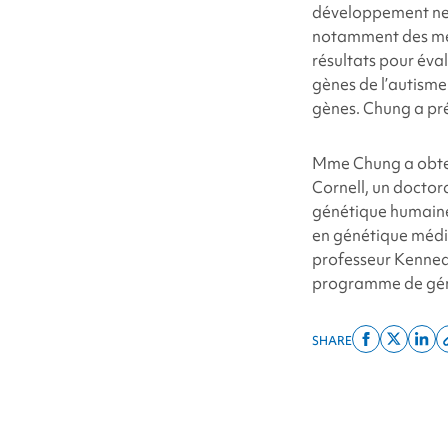
développement neur
notamment des méd
résultats pour éval
gènes de l’autisme
gènes. Chung a pré
Mme Chung a obtenu
Cornell, un doctor
génétique humaine à
en génétique médi
professeur Kennedy
programme de géné
SHARE
Share
Share
Shar
on
on
on
facebook
x
linke
twitter