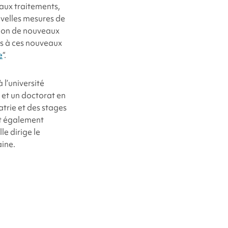
aux traitements,
velles mesures de
ation de nouveaux
es à ces nouveaux
e
“.
l’université
 et un doctorat en
atrie et des stages
st également
e dirige le
ine.