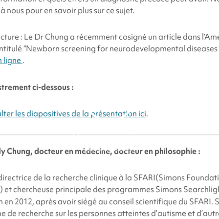
à nous pour en savoir plus sur ce sujet.
ecture : Le Dr Chung a récemment cosigné un article dans l’Am
ntitulé “Newborn screening for neurodevelopmental diseases :
n ligne
.
trement ci-dessous :
ter les diapositives de la présentation ici
.
By clicking to watch this
video, you agree to our
privacy policy.
 Chung, docteur en médecine, docteur en philosophie :
rectrice de la recherche clinique à la SFARI
(Simons Foundat
ve) et chercheuse principale des programmes
Simons Searchlig
n en 2012, après avoir siégé au conseil scientifique du SFARI. 
 de recherche sur les personnes atteintes d’autisme et d’autr