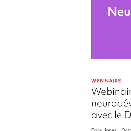
WEBINAIRE
Webinair
neurodé
avec le
Erica Jones
|
Octo