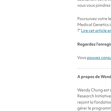
vous vous joindrez 
Poursuivez votre l
Medical Genetics i
?”
Lire cet article e
Regardez l’enregis
Vous
pouvez consul
A propos de
Wendy
Wendy Chung est di
Research Initiati
rejoint la fondatio
gérer le programme