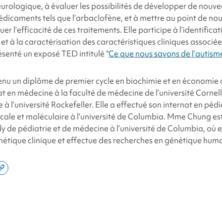
ologique, à évaluer les possibilités de développer de nouve
icaments tels que l’arbaclofène, et à mettre au point de nou
uer l’efficacité de ces traitements. Elle participe à l’identific
 et à la caractérisation des caractéristiques cliniques associé
senté un exposé TED intitulé “
Ce que nous savons de l’autism
 un diplôme de premier cycle en biochimie et en économie à 
at en médecine à la faculté de médecine de l’université Cornell
 l’université Rockefeller. Elle a effectué son internat en pédi
cale et moléculaire à l’université de Columbia. Mme Chung e
 de pédiatrie et de médecine à l’université de Columbia, où ell
tique clinique et effectue des recherches en génétique huma
e
Copy
this
din
page
link