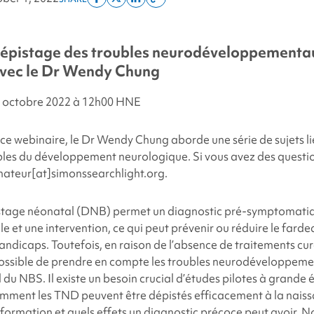
Share
Share
Share
Copy
on
on
on
this
facebook
x
linkedin
page
Dépistage des troubles neurodéveloppementau
twitter
link
vec le Dr Wendy Chung
2 octobre 2022 à 12h00 HNE
ce webinaire, le Dr Wendy Chung aborde une série de sujets l
les du développement neurologique. Si vous avez des question
nateur[at]simonssearchlight.org.
istage néonatal (DNB)
permet un diagnostic pré-symptomatiq
e et une intervention, ce qui peut prévenir ou réduire le fard
ndicaps. Toutefois, en raison de l’absence de traitements curat
ssible de prendre en compte les troubles neurodéveloppem
 du NBS. Il existe un besoin crucial d’études pilotes à grande 
omment les TND peuvent être dépistés efficacement à la naissa
nformation et quels effets un diagnostic précoce peut avoir. 