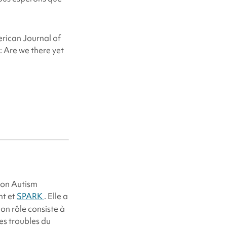
erican Journal of
 Are we there yet
ion
Autism
ht
et
SPARK
. Elle a
Son rôle consiste à
es troubles du