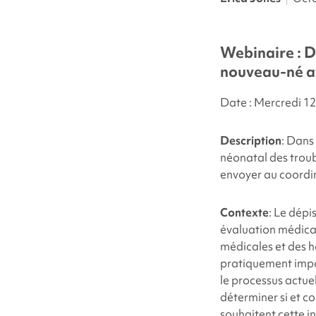
Webinaire : 
nouveau-né a
Date : Mercredi 1
Description
:
Dans 
néonatal des troub
envoyer au coordi
Contexte
: Le dép
évaluation médical
médicales et des ha
pratiquement impo
le processus actuel
déterminer si et c
souhaitent cette i