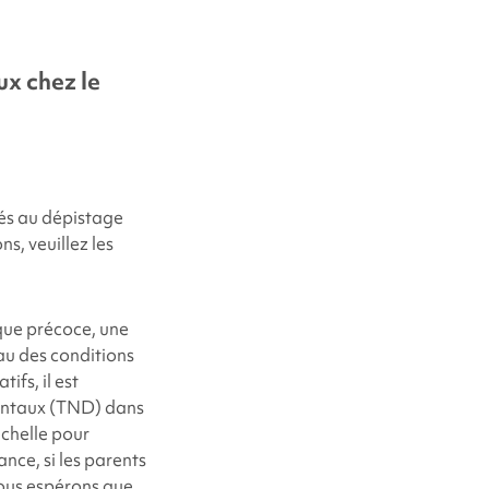
x chez le
iés au dépistage
s, veuillez les
ue précoce, une
eau des conditions
ifs, il est
entaux (TND) dans
échelle pour
nce, si les parents
Nous espérons que