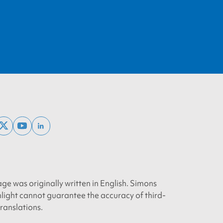
ebook
x
youtube
linkedin
twitter
age was originally written in English. Simons
light cannot guarantee the accuracy of third-
translations.