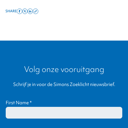
SHARE
Share
Share
Share
Copy
on
on
on
this
facebook
x
linkedin
page
twitter
link
Volg onze vooruitgang
Schrijf je in voor de Simons Zoeklicht nieuwsbrief.
First Name
*