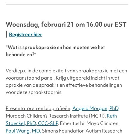
Woensdag, februari
21 om 16.00 uur EST
|
Registreer hier
“Wat is spraakapraxie en hoe moeten we het
behandelen?”
Verdiep u in de complexiteit van spraakapraxie met een
vooraanstaand panel. Krijg uitgebreid inzicht in wat
apraxie van de spraak is en effectieve behandelingen
voor deze spraakstoornis.
Presentatoren en biografieën
:
Angela Morgan, PhD
,
Murdoch Children’s Research Institute (MCRI),
Ruth
Stoeckel, PhD, CCC-SLP
, Emeritus bij Mayo Clinic en
Paul Wang, MD,
Simons Foundation
Autism Research