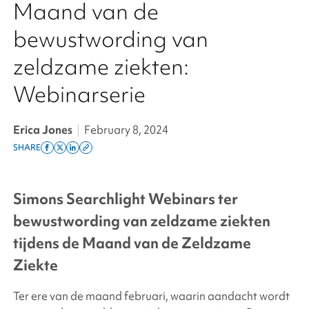
Maand van de
bewustwording van
zeldzame ziekten:
Webinarserie
Erica Jones
|
February 8, 2024
SHARE
Share
Share
Share
Copy
on
on
on
this
facebook
x
linkedin
page
Simons Searchlight
Webinars ter
twitter
link
bewustwording van zeldzame ziekten
tijdens de Maand van de Zeldzame
Ziekte
Ter ere van de maand februari, waarin aandacht wordt