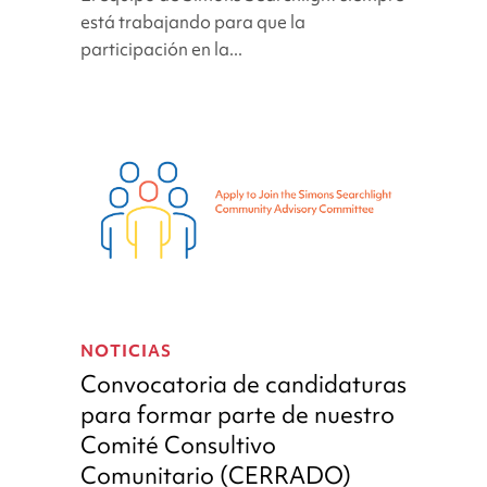
clínica
está trabajando para que la
participación en la...
Convocatoria
de
NOTICIAS
candidaturas
Convocatoria de candidaturas
para
para formar parte de nuestro
formar
Comité Consultivo
parte
de
Comunitario (CERRADO)