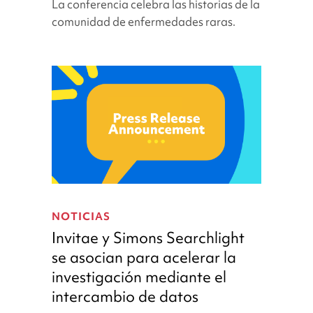
La conferencia celebra las historias de la
Global
comunidad de enfermedades raras.
Genes
Invitae
y
NOTICIAS
Simons
Invitae y Simons Searchlight
Searchlight
se asocian para acelerar la
se
investigación mediante el
asocian
para
intercambio de datos
acelerar