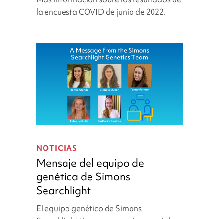
y
la encuesta COVID de junio de 2022.
servicios
durante
COVID-
19
Mensaje
del
NOTICIAS
equipo
Mensaje del equipo de
de
genética de Simons
genética
Searchlight
de
Simons
El equipo genético de Simons
Searchlight