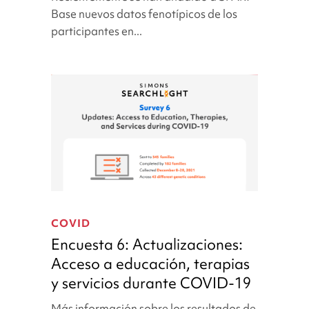
de
Base nuevos datos fenotípicos de los
2022
participantes en...
Encuesta
6:
COVID
Actualizaciones:
Encuesta 6: Actualizaciones:
Acceso
Acceso a educación, terapias
a
y servicios durante COVID-19
educación,
terapias
Más información sobre los resultados de