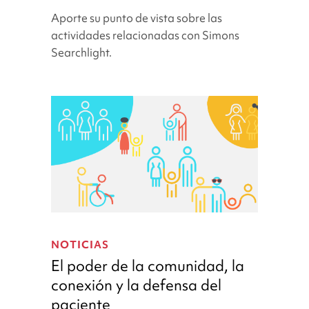
nuestro
Aporte su punto de vista sobre las
Comité
actividades relacionadas con Simons
Consultivo
Searchlight.
Comunitario
(CERRADO)
El
poder
NOTICIAS
de
El poder de la comunidad, la
la
conexión y la defensa del
comunidad,
paciente
la