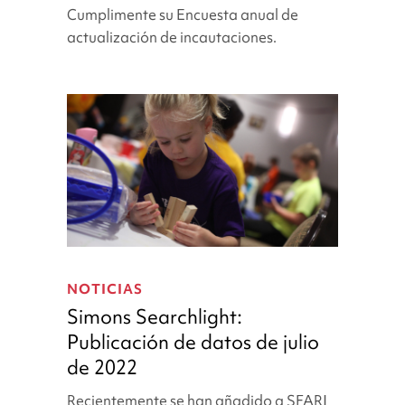
actualización
Cumplimente su Encuesta anual de
de
actualización de incautaciones.
incautaciones
Simons
Searchlight:
NOTICIAS
Publicación
Simons Searchlight:
de
Publicación de datos de julio
datos
de 2022
de
julio
Recientemente se han añadido a SFARI