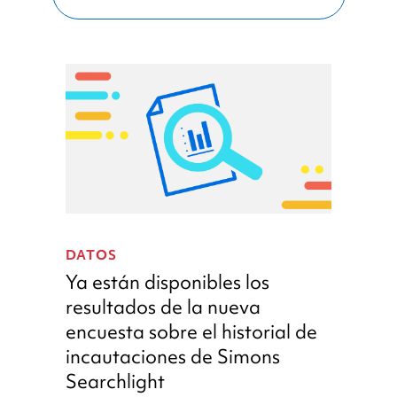
Ya
están
DATOS
disponibles
Ya están disponibles los
los
resultados de la nueva
resultados
encuesta sobre el historial de
de
la
incautaciones de Simons
nueva
Searchlight
encuesta