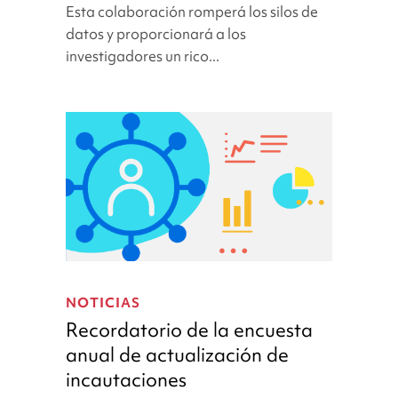
Esta colaboración romperá los silos de
la
datos y proporcionará a los
investigación
investigadores un rico...
mediante
el
intercambio
de
datos
Recordatorio
de
NOTICIAS
la
Recordatorio de la encuesta
encuesta
anual de actualización de
anual
incautaciones
de