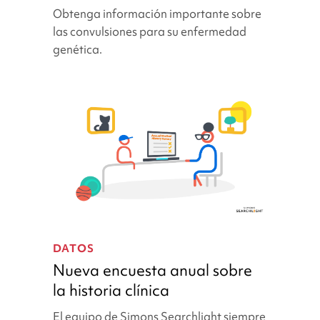
Obtenga información importante sobre
sobre
el
las convulsiones para su enfermedad
historial
genética.
de
incautaciones
de
Simons
Searchlight
Nueva
encuesta
DATOS
anual
Nueva encuesta anual sobre
sobre
la historia clínica
la
historia
El equipo de Simons Searchlight siempre