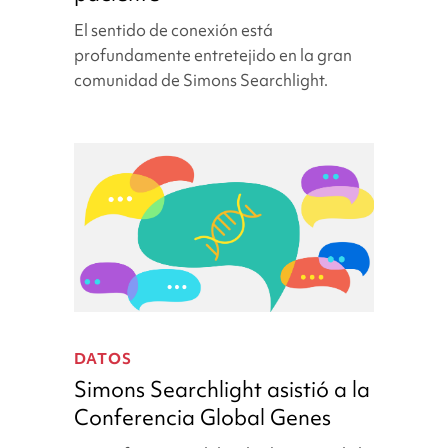
conexión
El sentido de conexión está
y
profundamente entretejido en la gran
la
comunidad de Simons Searchlight.
defensa
del
paciente
Simons
Searchlight
DATOS
asistió
Simons Searchlight asistió a la
a
Conferencia Global Genes
la
Conferencia