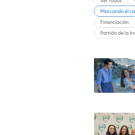
Ver todos
Marcando el c
Financiación
Partido de la I
Abriendo
camino:
Entrevista
con
Liz
Spitzer