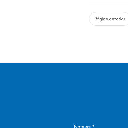
con
Rebeca
Ridings
Página anterior
Figueroa
Nombre
*