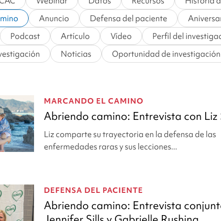
CAC
Webinar
Datos
Recursos
Historia 
amino
Anuncio
Defensa del paciente
Aniversa
Podcast
Artículo
Vídeo
Perfil del investig
nvestigación
Noticias
Oportunidad de investigación
MARCANDO EL CAMINO
Abriendo camino: Entrevista con Liz 
Liz comparte su trayectoria en la defensa de las
enfermedades raras y sus lecciones...
DEFENSA DEL PACIENTE
Abriendo camino: Entrevista conjun
Jennifer Sills y Gabrielle Rushing