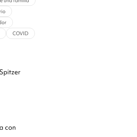
de una familia
rio
ador
COVID
Spitzer
ta con