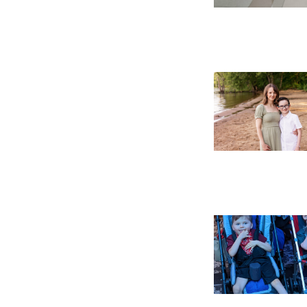
Marcando
el
camino:
Entrevista
con
Mathijs
van
Unen
Abriendo
camino:
Entrevista
con
Amanda
Nolan
Abriendo