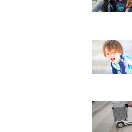
Abriendo
camino:
Entrevista
conjunta
con
Jennifer
Sills
y
Gabrielle
Abriendo
Rushing
camino:
Entrevista
con
Franki
Herrera