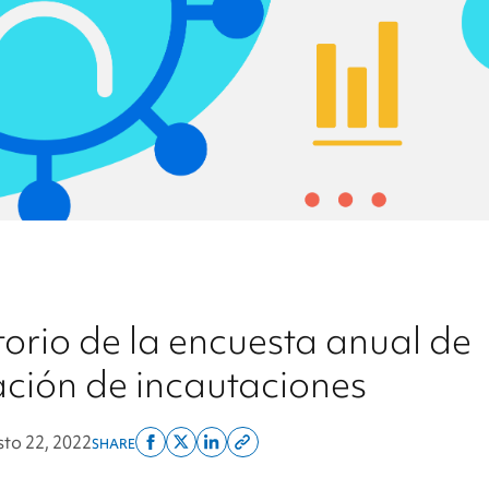
orio de la encuesta anual de
ación de incautaciones
to 22, 2022
SHARE
Share
Share
Share
Copy
on
on
on
this