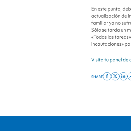
En este punto, deb
actualización de i
familiar ya no suf
Sólo se tarda un m
«Todas las tareas»
incautaciones» par
Visita tu panel de 
SHARE
Share
Share
Shar
on
on
on
facebook
x
linke
twitter