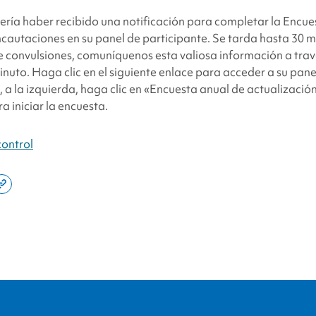
facebook
x
linkedin
page
ería haber recibido una notificación para completar la Encue
twitter
link
ncautaciones en su panel de participante. Se tarda hasta 30 mi
re convulsiones, comuníquenos esta valiosa información a trav
inuto. Haga clic en el siguiente enlace para acceder a su pane
, a la izquierda, haga clic en «Encuesta anual de actualizació
a iniciar la encuesta.
control
e
Copy
this
din
page
link