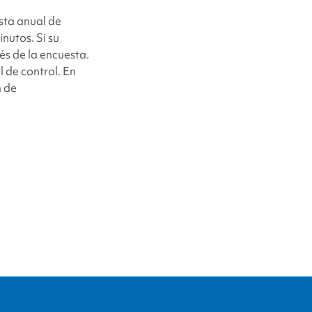
sta anual de
nutos. Si su
és de la encuesta.
l de control. En
n de