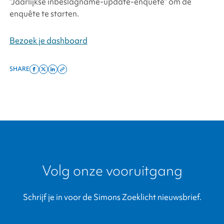
“Jaarlijkse inbeslagname-update-enquête” om de
enquête te starten.
Bezoek je dashboard
SHARE
Share
Share
Share
Copy
on
on
on
this
facebook
x
linkedin
page
twitter
link
Volg onze vooruitgang
Schrijf je in voor de Simons Zoeklicht nieuwsbrief.