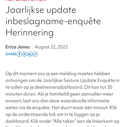
Jaarlijkse update
inbeslagname-enquête
Herinnering
Erica Jones
|
August 22, 2022
SHARE
Share
Share
Share
Copy
on
on
on
this
facebook
x
linkedin
page
Op dit moment zou je een melding moeten hebben
twitter
link
ontvangen om de Jaarlijkse Seizure Update Enquête in
te vullen op je deelnemersdashboard. Dit kan tot 30
minuten duren. Als je familielid geen aanvallen meer
ervaart, laat ons dan deze waardevolle informatie
weten via de enquête. Het duurt maar één minuut. Klik
op de onderstaande link om in te loggen op je
dashboard. Klik onder “Alle taken” aan de linkerkant op