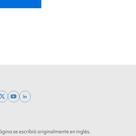
ebook
x
youtube
linkedin
twitter
ágina se escribió originalmente en inglés.