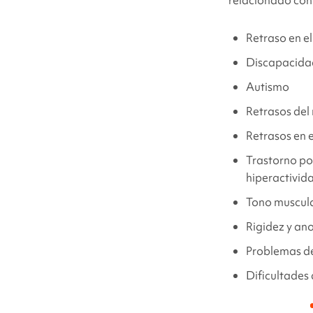
relacionado co
Retraso en el
Discapacidad
Autismo
Retrasos del
Retrasos en 
Trastorno por
hiperactivi
Tono muscula
Rigidez y an
Problemas d
Dificultades