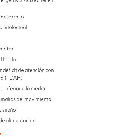
n el gen KDM6B
lo tienen:
 desarrollo
 intelectual
 motor
el habla
 déficit de atención con
dad (TDAH)
r inferior a la media
omalías del movimiento
e sueño
 de alimentación