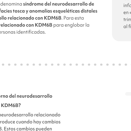
e denomina
síndrome del neurodesarrollo de
inf
acies tosca y anomalías esqueléticas distales
en 
ollo relacionado con
KDM6B
.
Para esta
tri
relacionado con
KDM6B
para englobar la
al 
rsonas identificadas.
orno del neurodesarrollo
on KDM6B
?
 neurodesarrollo
relacionado
roduce cuando hay cambios
B
. Estos cambios pueden