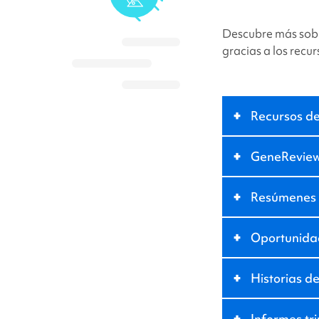
Descubre más sobr
gracias a los recu
+
Recursos d
+
GeneRevie
+
Resúmenes d
+
Oportunidad
+
Historias de
+
Informes tr