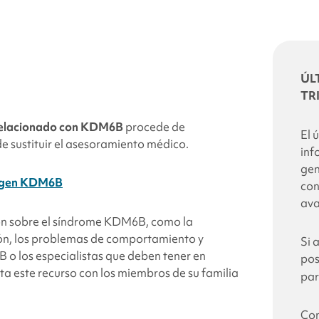
ÚL
TR
elacionado con
KDM6B
procede de
El 
e sustituir el asesoramiento médico.
inf
gen
el gen KDM6B
con
ava
ón sobre el síndrome
KDM6B
, como la
ción, los problemas de comportamiento y
Si 
B
o los especialistas que deben tener en
pos
a este recurso con los miembros de su familia
par
Con