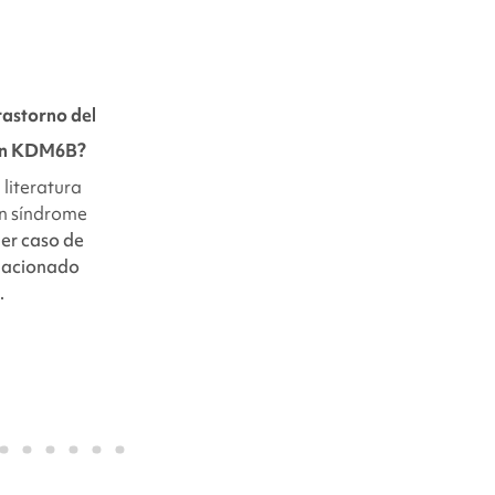
trastorno del
con KDM6B
?
 literatura
n síndrome
mer caso de
lacionado
.