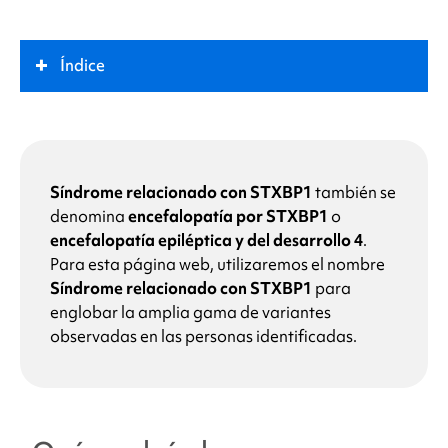
Índice
¿Qué es el
síndrome relacionado con STXBP1
?
Papel clave
Síndrome relacionado con STXBP1
también se
denomina
encefalopatía por STXBP1
o
encefalopatía epiléptica y del desarrollo 4
.
Síntomas
Para esta página web, utilizaremos el nombre
Síndrome relacionado con STXBP1
para
¿Qué causa
el síndrome relacionado con STXBP1
?
englobar la amplia gama de variantes
observadas en las personas identificadas.
¿Cómo se trata el
síndrome relacionado con
STXBP1
?