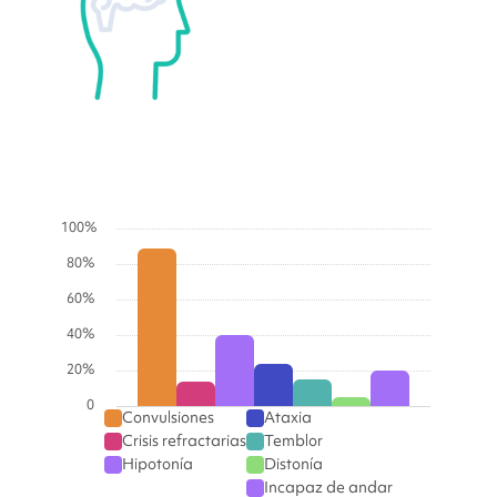
Graphs
100%
80%
60%
40%
20%
0
Convulsiones
Ataxia
Crisis refractarias
Temblor
Hipotonía
Distonía
Incapaz de andar