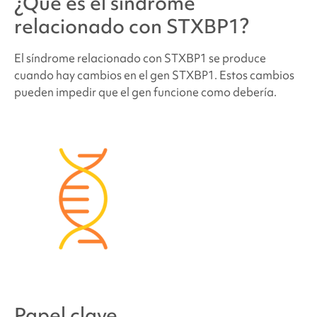
¿Qué es el
síndrome
¿Qué probabilidades hay de que otros miembros
de la familia o futuros hijos tengan
el síndrome
relacionado con STXBP1
?
relacionado con STXBP1
?
El síndrome
relacionado con
STXBP1 se produce
cuando hay cambios en el gen STXBP1
. Estos cambios
¿Cuántas personas tienen
el síndrome relacionado
pueden impedir que el gen funcione como debería.
con STXBP1
?
¿Las personas que padecen
el síndrome
relacionado con STXBP1
tienen un aspecto
diferente?
¿Cómo se trata
el síndrome relacionado con
STXBP1
?
Problemas de comportamiento y desarrollo
relacionados con el
síndrome STXBP1
Papel clave