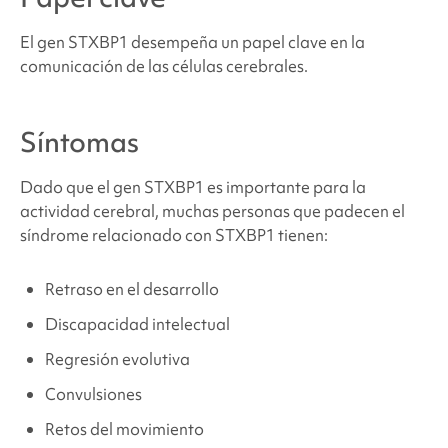
Problemas médicos y físicos relacionados con el
síndrome STXBP1
El gen
STXBP1
desempeña un papel clave en la
comunicación de las células cerebrales.
¿Dónde puedo encontrar apoyo y recursos?
Síntomas
Problemas médicos y físicos relacionados con el
síndrome STXBP1
Dado que el gen STXBP1 es importante para la
actividad cerebral, muchas personas que padecen
el
síndrome relacionado con STXBP1
tienen:
¿Dónde puedo encontrar apoyo y recursos?
Retraso en el desarrollo
Fuentes y referencias
Discapacidad intelectual
Regresión evolutiva
Convulsiones
Retos del movimiento