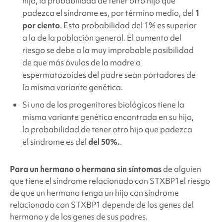
hijo, la probabilidad de tener otro hijo que
padezca el síndrome es, por término medio, del
1
por ciento
. Esta probabilidad del 1% es superior
a la de la población general. El aumento del
riesgo se debe a la muy improbable posibilidad
de que más óvulos de la madre o
espermatozoides del padre sean portadores de
la misma variante genética.
Si uno de los progenitores biológicos tiene la
misma variante genética encontrada en su hijo,
la probabilidad de tener otro hijo que padezca
el síndrome es del
del 50%.
.
Para un hermano o hermana sin síntomas
de alguien
que tiene
el síndrome
relacionado con STXBP1
el riesgo
de que un hermano tenga un hijo con síndrome
relacionado con STXBP1
depende de los genes del
hermano y de los genes de sus padres.