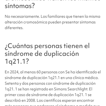
síntomas?
No necesariamente. Los familiares que tienen la misma
alteración cromosómica pueden presentar síntomas
diferentes.
¿Cuántas personas tienen
el
síndrome de duplicación
1q21.1
?
En 2024, al menos 60 personas con
Se ha identificado
el
síndrome de duplicación 1q21.1
en una clínica médica.
Setenta y dos personas con
síndrome de duplicación
1q21.
1 se han registrado en
Simons Searchlight
. El
primer caso de
síndrome de duplicación 1q21.
1 se
describió en 2008.
Los científicos esperan encontrar
más personas que padezcan el síndrome a medida que