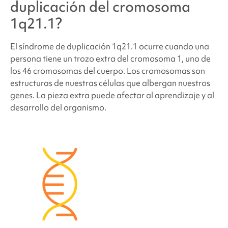
duplicación del cromosoma
1q21.1
?
¿Qué probabilidades hay de que otros miembros
de la familia o futuros hijos tengan
el síndrome de
El síndrome de duplicación 1q21.1
ocurre cuando una
duplicación 1q21.1
?
persona tiene un trozo extra del cromosoma 1, uno de
los 46 cromosomas del cuerpo. Los cromosomas son
¿Tienen síntomas todas las personas que padecen
estructuras de nuestras células que albergan nuestros
el síndrome de duplicación 1q21.
1?
genes. La pieza extra puede afectar al aprendizaje y al
desarrollo del organismo.
¿Todas las personas de una familia que presenta el
cambio cromosómico tienen los mismos síntomas?
¿Cuántas personas tienen
el síndrome de
duplicación 1q21.1
?
¿Las personas con
síndrome de duplicación 1q21.
1 tienen un aspecto diferente?