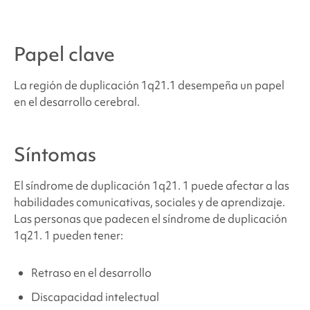
¿Cómo se trata
el síndrome de duplicación 1q21.
1?
Papel clave
Problemas de comportamiento y desarrollo
La región de duplicación 1q21.1 desempeña un papel
relacionados con
el síndrome de duplicación
en el desarrollo cerebral.
1q21.
1
Síntomas
Problemas médicos y físicos relacionados con
el
síndrome de microduplicación del cromosoma
El síndrome de duplicación 1q21.
1 puede afectar a las
1q21.
1
habilidades comunicativas, sociales y de aprendizaje.
Las personas que padecen
el síndrome de duplicación
¿Dónde puedo encontrar apoyo y recursos?
1q21.
1 pueden tener:
Retraso en el desarrollo
Fuentes y referencias
Discapacidad intelectual