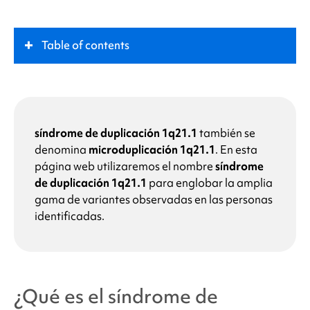
Table of contents
¿Qué es
el síndrome de duplicación del
cromosoma 1q21.1
?
síndrome de duplicación 1q21.1
también se
Papel clave
denomina
microduplicación 1q21.1
.
En esta
página web utilizaremos el nombre
síndrome
de duplicación 1q21.1
para englobar la amplia
Síntomas
gama de variantes observadas en las personas
identificadas.
¿Cuáles son las causas
del síndrome de
duplicación 1q21.
1?
¿Por qué tiene mi hijo
el síndrome de duplicación
¿Qué es
el síndrome de
1q21.1
?