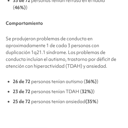
33 de 72
personas tenían retraso en el habla
(
46%)
)
Comportamiento
Se produjeron problemas de conducta en
aproximadamente 1 de cada 3 personas con
duplicación 1q21.1
síndrome. Los problemas de
conducta incluían el autismo,
trastorno por déficit de
atención con hiperactividad (TDAH) y ansiedad.
26 de 72
personas tenían
autismo
(
36%)
)
23 de 72
personas tenían
TDAH
(
32%)
)
25 de 72
personas tenían ansiedad
(35%
)