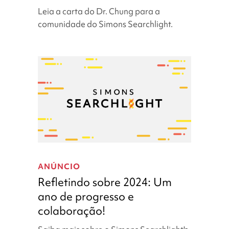
jornada
Leia a carta do Dr. Chung para a
de
comunidade do Simons Searchlight.
progresso
e
esperança
Refletindo
sobre
ANÚNCIO
2024:
Refletindo sobre 2024: Um
Um
ano de progresso e
ano
colaboração!
de
progresso