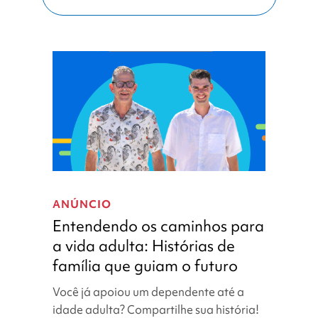
Entendendo
os
ANÚNCIO
caminhos
Entendendo os caminhos para
para
a vida adulta: Histórias de
a
família que guiam o futuro
vida
adulta:
Você já apoiou um dependente até a
Histórias
idade adulta? Compartilhe sua história!
de