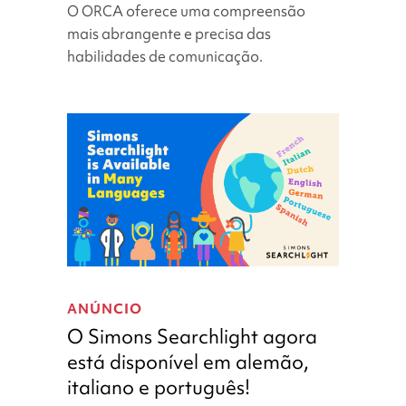
O ORCA oferece uma compreensão
raros
mais abrangente e precisa das
do
habilidades de comunicação.
neurodesenvolvimento
O
Simons
ANÚNCIO
Searchlight
O Simons Searchlight agora
agora
está disponível em alemão,
está
italiano e português!
disponível