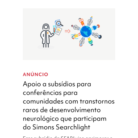
Apoio
a
ANÚNCIO
subsídios
Apoio a subsídios para
para
conferências para
conferências
comunidades com transtornos
para
comunidades
raros de desenvolvimento
com
neurológico que participam
transtornos
do Simons Searchlight
raros
de