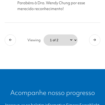
Parabéns à Dra. Wendy Chung por esse
Champion
merecido reconhecimento!
in
Health
Equity
Viewing
Acompanhe nosso progresso
Inscreva-se no boletim informativo
Simons Searchlight
.