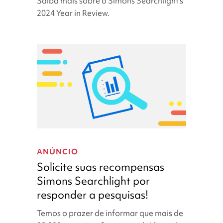
Saiba mais sobre o Simons Searchlight's
e
2024 Year in Review.
colaboração!
Solicite
suas
ANÚNCIO
recompensas
Solicite suas recompensas
Simons
Simons Searchlight por
Searchlight
responder a pesquisas!
por
responder
Temos o prazer de informar que mais de
a