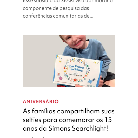
Esse subsídio da SFARI visa aprimorar o
desenvolvimento
componente de pesquisa das
neurológico
conferências comunitárias de...
que
participam
do
Simons
Searchlight
As
famílias
ANIVERSÁRIO
compartilham
As famílias compartilham suas
suas
selfies para comemorar os 15
selfies
anos da Simons Searchlight!
para
comemorar