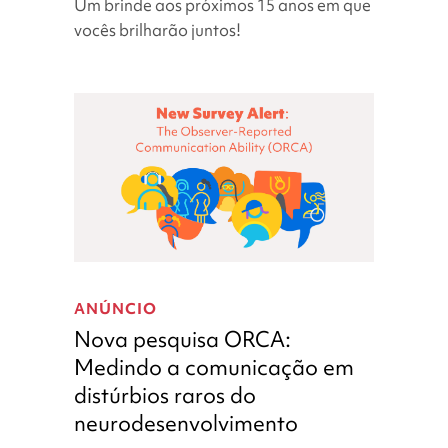
Um brinde aos próximos 15 anos em que
os
vocês brilharão juntos!
15
anos
da
Simons
Searchlight!
Nova
pesquisa
ANÚNCIO
ORCA:
Nova pesquisa ORCA:
Medindo
Medindo a comunicação em
a
distúrbios raros do
comunicação
em
neurodesenvolvimento
distúrbios