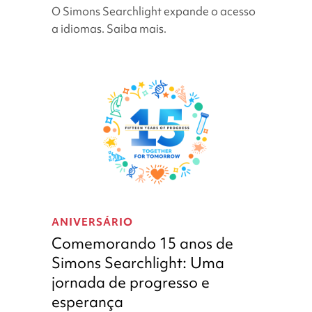
em
O Simons Searchlight expande o acesso
alemão,
a idiomas. Saiba mais.
italiano
e
português!
Comemorando
15
ANIVERSÁRIO
anos
Comemorando 15 anos de
de
Simons Searchlight: Uma
Simons
jornada de progresso e
Searchlight:
Uma
esperança