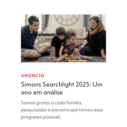
família
que
guiam
o
futuro
Simons
Searchlight
ANÚNCIO
2025:
Simons Searchlight 2025: Um
Um
ano em análise
ano
em
Somos gratos a cada família,
análise
pesquisador e parceiro que tornou esse
progresso possível.