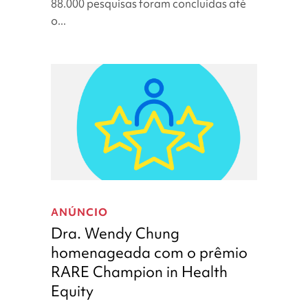
88.000 pesquisas foram concluídas até
pesquisas!
o...
Dra.
Wendy
ANÚNCIO
Chung
Dra. Wendy Chung
homenageada
homenageada com o prêmio
com
RARE Champion in Health
o
prêmio
Equity
RARE