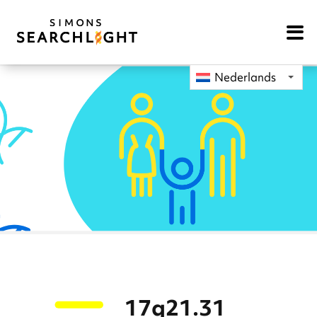
Open
Mobile
Navigat
Nederlands
17q21.31