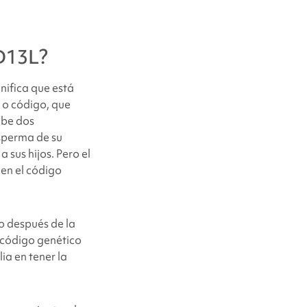
ED13L
?
nifica que está
, o código, que
ibe dos
esperma de su
 sus hijos. Pero el
en el código
o después de la
 código genético
ia en tener la