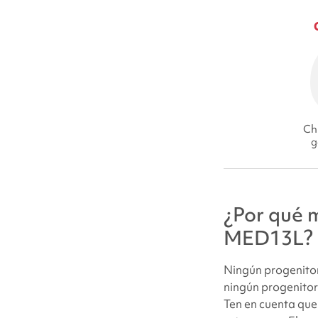
Chi
g
¿Por qué m
MED13L?
Ningún progenitor
ningún progenitor 
Ten en cuenta que