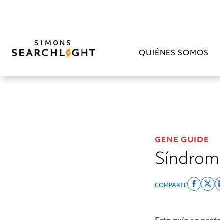
QUIÉNES SOMOS
GENE GUIDE
Síndrom
COMPARTE
Share
Sh
on
on
facebo
x
Esta guía no pret