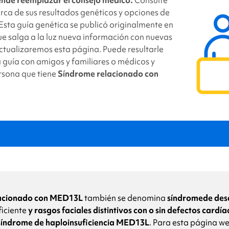
tter
link
rca de sus resultados genéticos y opciones de
Esta guía genética se publicó originalmente en
e salga a la luz nueva información con nuevas
actualizaremos esta página. Puede resultarle
a guía con amigos y familiares o médicos y
rsona que tiene
Síndrome relacionado con
drome relacionado con MED13L
?
acionado con MED13L
también se denomina
síndrome
de des
ficiente
y rasgos faciales distintivos con o sin defectos cardía
síndrome de haploinsuficiencia MED13L
. Para esta página w