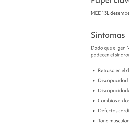
Papel clav
MED13L
MED13L desempeña 
Problemas médi
Síntomas
¿Dónde puedo e
Dado que el gen M
padecen
el síndr
Fuentes y refer
Retraso en el 
Discapacidad i
Discapacidade
Cambios en los
Defectos card
Tono muscular 