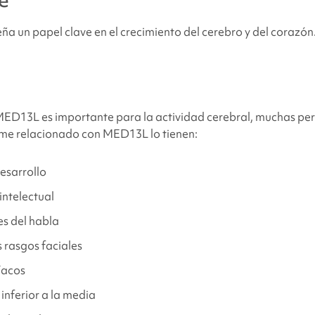
e
un papel clave en el crecimiento del cerebro y del corazón
cos y físicos relacionados con
el síndrome MED13L
ncontrar apoyo y recursos?
ED13L es importante para la actividad cerebral, muchas pe
ome relacionado con MED13L
lo tienen:
encias
desarrollo
ntelectual
s del habla
 rasgos faciales
íacos
inferior a la media