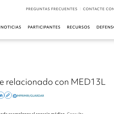
PREGUNTAS FRECUENTES
CONTACTE CO
NOTICIAS
PARTICIPANTES
RECURSOS
DEFENS
e relacionado con MED13L
|
IMPRIMIR/GUARDAR
are
Share
Copy
on
this
ok
linkedin
page
ende reemplazar el consejo médico.
Consulte