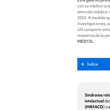
twi
con su médico ace
atención médica. 
2024. A medida qu
investigaciones, 
útil compartir est
maestros de la pe
MED13L
.
Índice
¿Qué es
el sín
Papel clave
Síndrome rel
intelectual
de
(MRFACD
) o
Síntomas