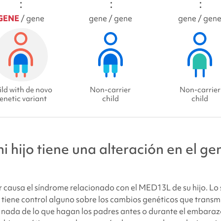
GENE
/ gene
gene / gene
gene / gen
ld with de novo
Non-carrier
Non-carrier
enetic variant
child
child
i hijo tiene una alteración en el ge
 causa el
síndrome relacionado con el MED13L
de su hijo. L
tiene control alguno sobre los cambios genéticos que transmit
 nada de lo que hagan los padres antes o durante el embara