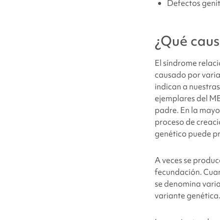
Defectos genit
¿Qué cau
El síndrome rela
causado por varian
indican a nuestras
ejemplares del 
padre. En la mayor
proceso de creaci
genético puede pr
A veces se produc
fecundación. Cuan
se denomina varian
variante genética