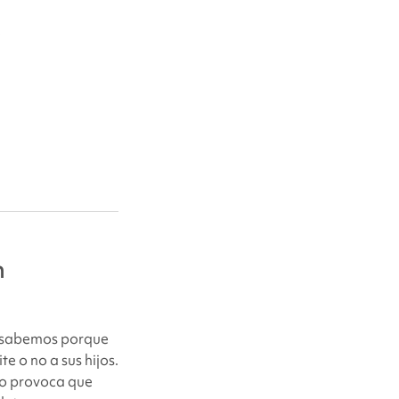
e
n
o sabemos porque
e o no a sus hijos.
zo provoca que