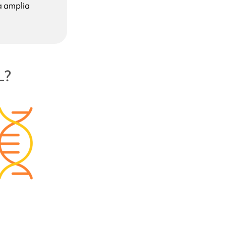
a amplia
L
?
índrome
ecto diferente?
ado con