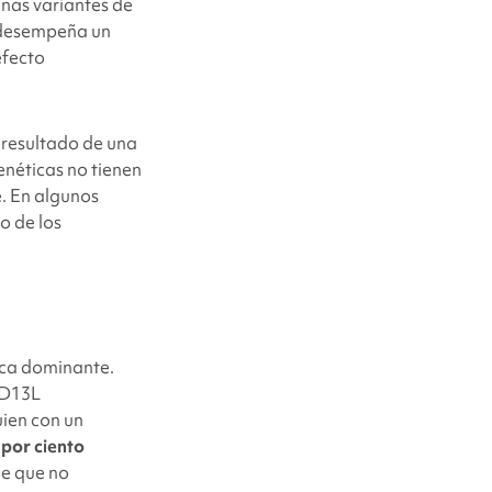
unas variantes de
esempeña un
efecto
l resultado de una
néticas no tienen
. En algunos
o de los
ca dominante.
ED13L
ien con un
 por ciento
e que no