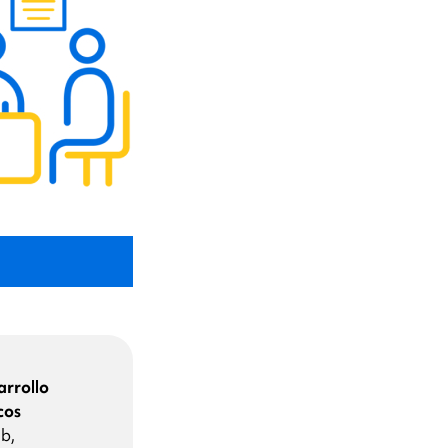
arrollo
cos
eb,