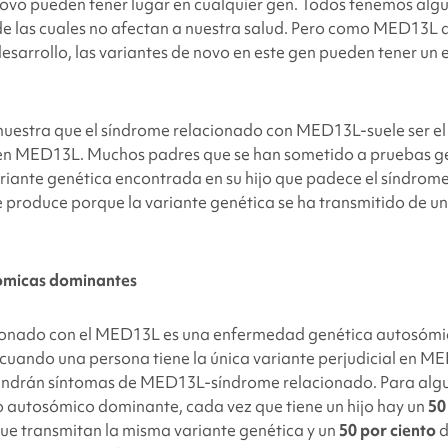
novo pueden tener lugar en cualquier gen. Todos tenemos alg
de las cuales no afectan a nuestra salud. Pero como MED13L
d
desarrollo, las variantes de novo en este gen pueden tener un 
 muestra que el síndrome relacionado con MED13L
-suele ser e
 en MED13L
. Muchos padres que se han sometido a pruebas ge
riante genética encontrada en su hijo que padece el síndrome
e produce porque la variante genética se ha transmitido de un
ómicas dominantes
cionado con el MED13L
es una enfermedad genética autosómi
e cuando una persona tiene la única variante perjudicial en M
endrán síntomas de MED13L
-síndrome relacionado. Para algu
 autosómico dominante, cada vez que tiene un hijo hay un
50
ue transmitan la misma variante genética y un
50 por ciento
d