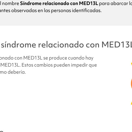
el nombre
Síndrome relacionado con MED13L
para abarcar l
ntes observadas en las personas identificadas.
síndrome relacionado con MED13L
?
o tiene una alteración en el gen MED13L?
l síndrome relacionado con MED13
ades hay de que otros familiares de futuros hijos tengan
el s
cionado con MED13L
se produce cuando hay
on MED13L
?
n MED13L. Estos cambios pueden impedir que
omo debería.
nas tienen
el síndrome relacionado con MED13L
?
que tienen
el síndrome relacionado con MED13L
tienen un asp
el síndrome relacionado con MED13L
?
omportamiento y desarrollo vinculados al
síndrome relacion