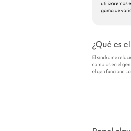
utilizaremos 
gama de varia
¿Qué causa
el 
¿Por qué mi hij
¿Qué es
e
¿Qué probabilid
El síndrome rela
relacionado c
cambios en el ge
el gen funcione c
¿Cuántas perso
¿Las personas 
¿Cómo se trata
Problemas de c