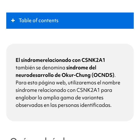
Table of contents
¿Qué es
el síndrome relacionado con CSNK2A1
?
Papel clave
El síndrome
relacionado con CSNK2A1
también se denomina
síndrome del
neurodesarrollo de Okur-Chung (OCNDS)
.
Síntomas
Para esta página web, utilizaremos el nombre
síndrome relacionado con CSNK2A1
para
¿Qué causa
el síndrome relacionado con
englobar la amplia gama de variantes
CSNK2A1
?
observadas en las personas identificadas.
¿Por qué mi hijo tiene una alteración en el gen
CSNK2A1?