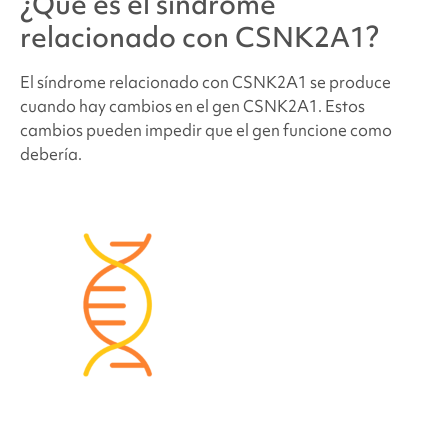
¿Qué es
el síndrome
¿Qué probabilidades hay de que otros miembros
relacionado con CSNK2A1
?
de la familia o futuros hijos tengan
el síndrome
relacionado con CSNK2A1
?
El síndrome
relacionado con
CSNK2A1 se produce
cuando hay cambios en el gen CSNK2A1
. Estos
cambios pueden impedir que el gen funcione como
¿Cuántas personas tienen
el síndrome relacionado
con CSNK2A1
?
debería.
¿Cuántas personas tienen
el síndrome relacionado
con CSNK2A1
?
¿Las personas que padecen
el síndrome
relacionado con CSNK2A1
tienen un aspecto
diferente?
¿Cómo se trata
el síndrome relacionado con
CSNK2A1
?