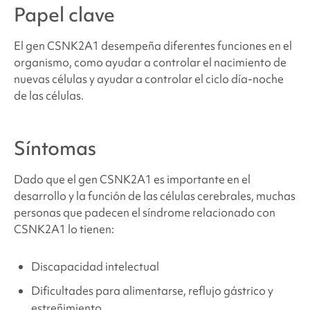
Papel clave
Problemas de comportamiento y desarrollo
relacionados con
el síndrome CSNK2A1
El gen
CSNK2A1
desempeña diferentes funciones en el
organismo, como ayudar a controlar el nacimiento de
nuevas células y ayudar a controlar el ciclo día-noche
Problemas médicos y físicos relacionados con
el
de las células.
síndrome CSNK2A1
¿Dónde puedo encontrar apoyo y recursos?
Síntomas
Dado que el gen CSNK2A1 es importante en el
Fuentes y referencias
desarrollo y la función de las células cerebrales, muchas
personas que padecen
el síndrome relacionado con
CSNK2A1
lo tienen:
Discapacidad intelectual
Dificultades para alimentarse, reflujo gástrico y
estreñimiento