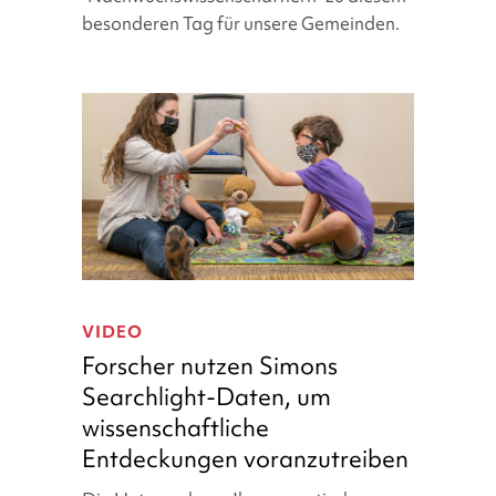
2023!
besonderen Tag für unsere Gemeinden.
Forscher
nutzen
VIDEO
Simons
Forscher nutzen Simons
Searchlight-
Searchlight-Daten, um
Daten,
wissenschaftliche
um
wissenschaftliche
Entdeckungen voranzutreiben
Entdeckungen