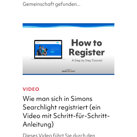
Gemeinschaft gefunden...
voranzubringen
Wie
man
VIDEO
sich
Wie man sich in Simons
in
Searchlight registriert (ein
Simons
Video mit Schritt-für-Schritt-
Searchlight
registriert
Anleitung)
(ein
Dieses Video führt Sie durch den