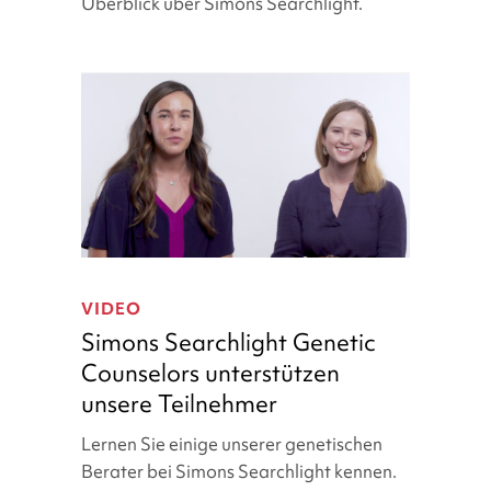
Überblick über Simons Searchlight.
Chung
Simons
Searchlight
VIDEO
Genetic
Simons Searchlight Genetic
Counselors
Counselors unterstützen
unterstützen
unsere Teilnehmer
unsere
Teilnehmer
Lernen Sie einige unserer genetischen
Berater bei Simons Searchlight kennen.