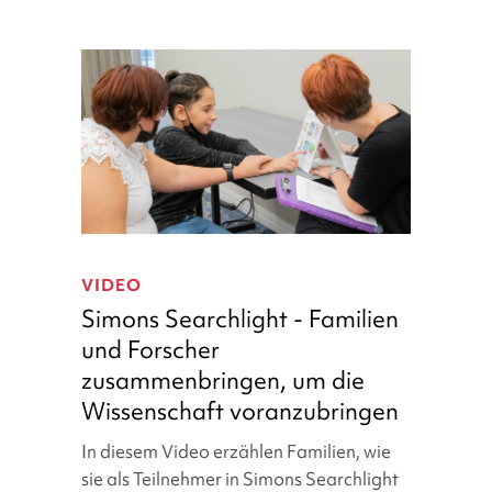
Simons
Searchlight
VIDEO
-
Simons Searchlight - Familien
Familien
und Forscher
und
zusammenbringen, um die
Forscher
zusammenbringen,
Wissenschaft voranzubringen
um
In diesem Video erzählen Familien, wie
die
sie als Teilnehmer in Simons Searchlight
Wissenschaft