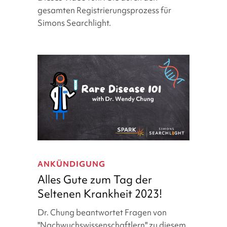
Video
gesamten Registrierungsprozess für
mit
Simons Searchlight.
Schritt-
für-
Schritt-
Anleitung)
Alles
Gute
ANKÜNDIGUNG
zum
Alles Gute zum Tag der
Tag
Seltenen Krankheit 2023!
der
Seltenen
Dr. Chung beantwortet Fragen von
Krankheit
"Nachwuchswissenschaftlern" zu diesem