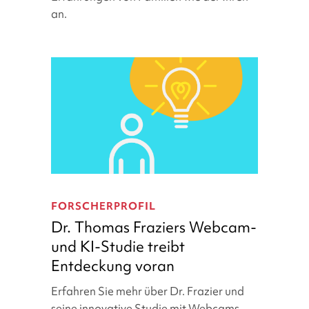
an.
Searchlight
Dr.
Thomas
FORSCHERPROFIL
Fraziers
Dr. Thomas Fraziers Webcam-
Webcam-
und KI-Studie treibt
und
Entdeckung voran
KI-
Studie
Erfahren Sie mehr über Dr. Frazier und
treibt
seine innovative Studie mit Webcams