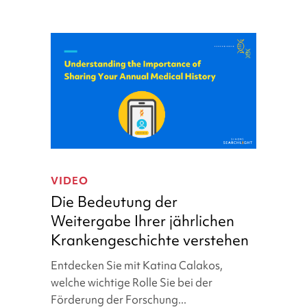
Die
Bedeutung
VIDEO
der
Die Bedeutung der
Weitergabe
Weitergabe Ihrer jährlichen
Ihrer
Krankengeschichte verstehen
jährlichen
Krankengeschichte
Entdecken Sie mit Katina Calakos,
verstehen
welche wichtige Rolle Sie bei der
Förderung der Forschung...