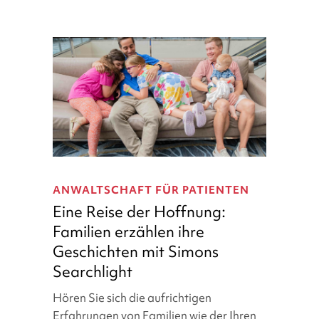
Eine
Reise
ANWALTSCHAFT FÜR PATIENTEN
der
Eine Reise der Hoffnung:
Hoffnung:
Familien erzählen ihre
Familien
Geschichten mit Simons
erzählen
ihre
Searchlight
Geschichten
Hören Sie sich die aufrichtigen
mit
Erfahrungen von Familien wie der Ihren
Simons