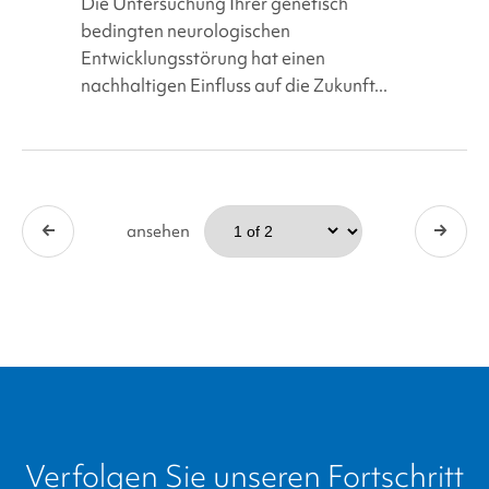
Die Untersuchung Ihrer genetisch
voranzutreiben
bedingten neurologischen
Entwicklungsstörung hat einen
nachhaltigen Einfluss auf die Zukunft...
ansehen
Verfolgen Sie unseren Fortschritt