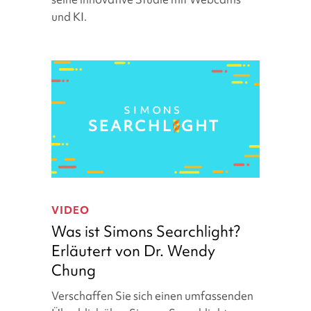
Entdeckung
und KI.
voran
Was
ist
VIDEO
Simons
Was ist Simons Searchlight?
Searchlight?
Erläutert von Dr. Wendy
Erläutert
Chung
von
Dr.
Verschaffen Sie sich einen umfassenden
Wendy