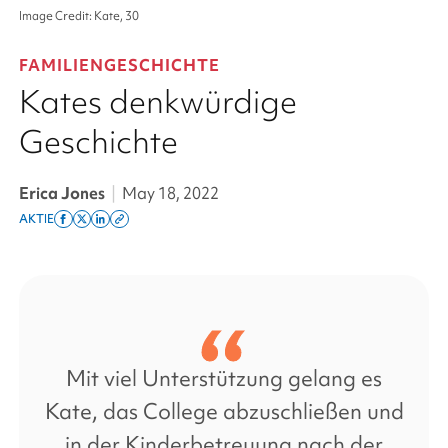
Image Credit: Kate, 30
FAMILIENGESCHICHTE
Kates denkwürdige
Geschichte
Erica Jones
|
May 18, 2022
AKTIE
Share
Share
Share
Copy
on
on
on
this
facebook
x
linkedin
page
twitter
link
Mit viel Unterstützung gelang es
Kate, das College abzuschließen und
in der Kinderbetreuung nach der