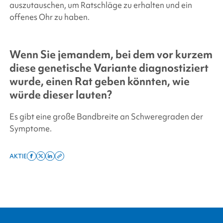
auszutauschen, um Ratschläge zu erhalten und ein
offenes Ohr zu haben.
Wenn Sie jemandem, bei dem vor kurzem
diese genetische Variante diagnostiziert
wurde, einen Rat geben könnten, wie
würde dieser lauten?
Es gibt eine große Bandbreite an Schweregraden der
Symptome.
AKTIE
Share
Share
Share
Copy
on
on
on
this
facebook
x
linkedin
page
twitter
link