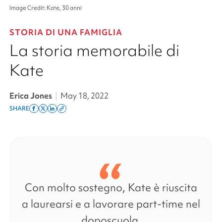
Image Credit: Kate, 30 anni
STORIA DI UNA FAMIGLIA
La storia memorabile di
Kate
Erica Jones
|
May 18, 2022
SHARE
Share
Share
Share
Copy
on
on
on
this
facebook
x
linkedin
page
twitter
link
Con molto sostegno, Kate è riuscita
a laurearsi e a lavorare part-time nel
doposcuola.