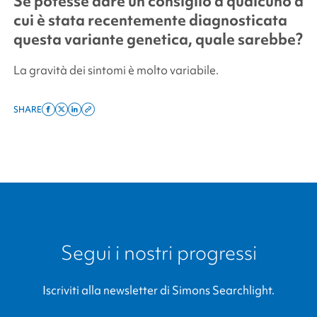
Se potesse dare un consiglio a qualcuno a
cui è stata recentemente diagnosticata
questa variante genetica, quale sarebbe?
La gravità dei sintomi è molto variabile.
SHARE
Share
Share
Share
Copy
on
on
on
this
facebook
x
linkedin
page
twitter
link
Segui i nostri progressi
Iscriviti alla newsletter di
Simons Searchlight
.