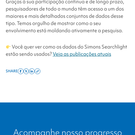
Graças à sua participação contínua e de longo prazo,
pesquisadores de todo o mundo têm acesso a um dos
maiores e mais detalhados conjuntos de dados desse
tipo.
Temos orgulho de mostrar como o seu
envolvimento está moldando ativamente a pesquisa.
Você quer ver como os dados do
Simons Searchlight
estão sendo usados?
Veja as publicações atuais
SHARE
Share
Share
Share
Copy
on
on
on
this
facebook
x
linkedin
page
twitter
link
Acompanhe nosso progresso