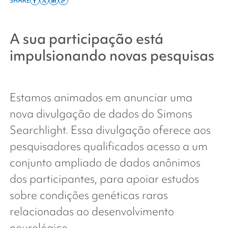
SHARE
Share
Share
Share
Copy
on
on
on
this
facebook
x
linkedin
page
A sua participação está
twitter
link
impulsionando novas pesquisas
Estamos animados em anunciar uma
nova divulgação de dados do
Simons
Searchlight
. Essa divulgação oferece aos
pesquisadores qualificados acesso a um
conjunto ampliado de dados anônimos
dos participantes, para apoiar estudos
sobre condições genéticas raras
relacionadas ao desenvolvimento
neurológico.