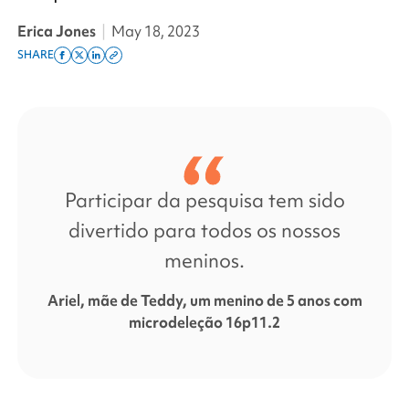
Erica Jones
|
May 18, 2023
SHARE
Share
Share
Share
Copy
on
on
on
this
facebook
x
linkedin
page
twitter
link
Participar da pesquisa tem sido
divertido para todos os nossos
meninos.
Ariel, mãe de Teddy, um menino de 5 anos com
microdeleção 16p11.2