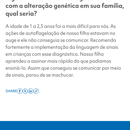
com a alteração genética em sua família,
qual seria?
A idade de 1 a 2,5 anos foi a mais difícil para nós. As
ações de autoflagelação de nosso filho estavam no
auge e ele não conseguia se comunicar. Recomendo
fortemente a implementação da linguagem de sinais
em crianças com esse diagnóstico. Nosso filho
aprendeu a assinar mais rápido do que podíamos
ensiná-lo. Assim que conseguiu se comunicar por meio
de sinais, parou de se machucar.
SHARE
Share
Share
Share
Copy
on
on
on
this
facebook
x
linkedin
page
twitter
link