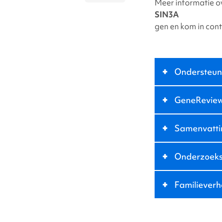
Meer informatie o
SIN3A
gen en kom in con
+
Ondersteun
+
GeneRevie
+
Samenvatti
+
Onderzoeks
+
Familieverh