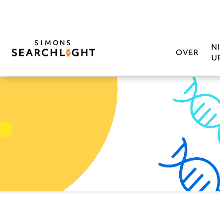
N
OVER
U