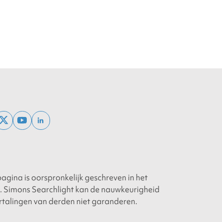
ebook
x
youtube
linkedin
twitter
agina is oorspronkelijk geschreven in het
. Simons Searchlight kan de nauwkeurigheid
rtalingen van derden niet garanderen.