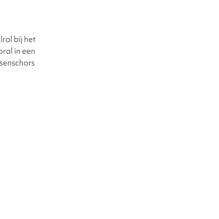
rol bij het
ral in een
rsenschors