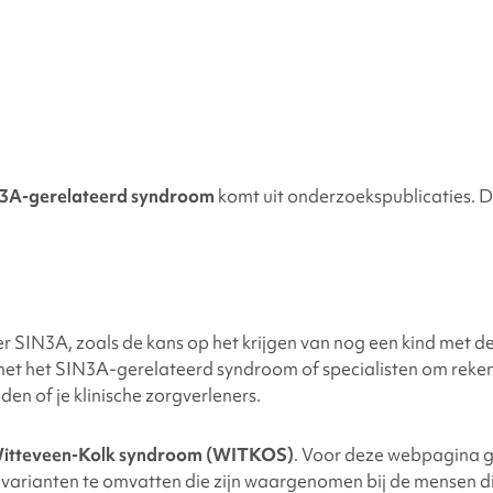
N3A
-gerelateerd syndroom
komt uit onderzoekspublicaties. Di
er
SIN3A
, zoals de kans op het krijgen van nog een kind met
met het
SIN3A
-gerelateerd syndroom of specialisten om rek
en of je klinische zorgverleners.
itteveen-Kolk syndroom (WITKOS
)
.
Voor deze webpagina 
varianten te omvatten die zijn waargenomen bij de mensen die