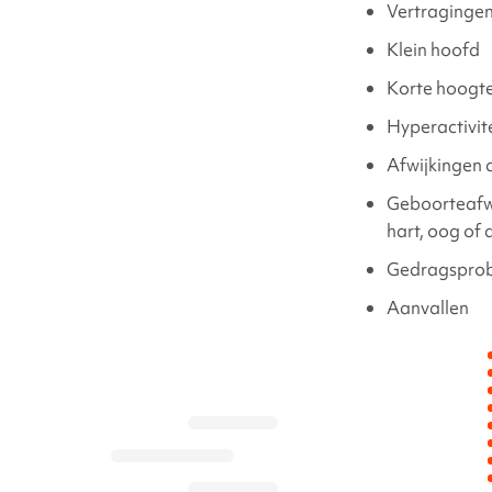
Vertraginge
Klein hoofd
Korte hoogt
Hyperactivit
Afwijkingen
Geboorteafwi
hart, oog of
Gedragspro
Aanvallen