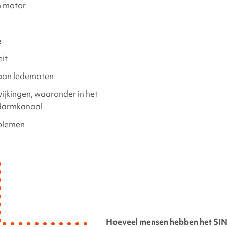
n motor
e
eit
 aan ledematen
jkingen, waaronder in het
 darmkanaal
blemen
Hoeveel mensen hebben het
SI