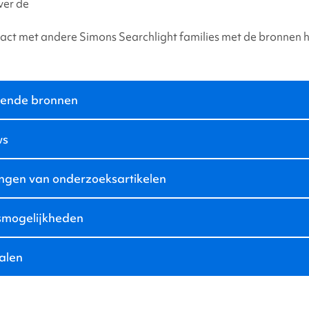
ver de
tact met andere
Simons Searchlight
families met de bronnen h
ende bronnen
ws
ngen van onderzoeksartikelen
mogelijkheden
alen