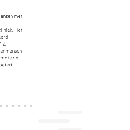
mensen met
liniek.
Het
eerd
12.
er mensen
rmate de
betert.