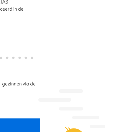
IA3-
ceerd in de
-gezinnen via de