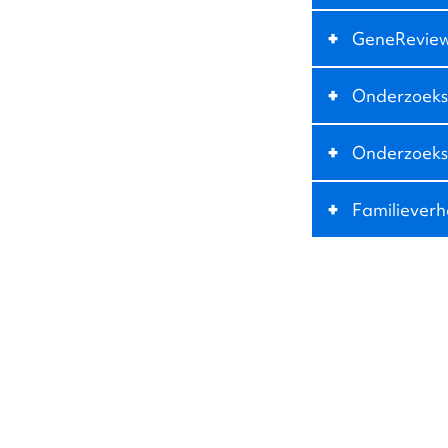
+
GeneRevie
+
Onderzoeksa
+
Onderzoeks
+
Familieverh