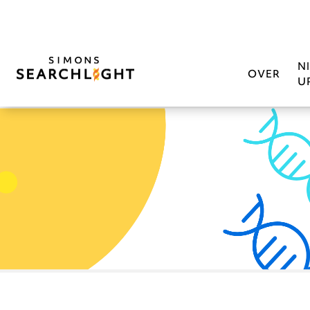
N
OVER
U