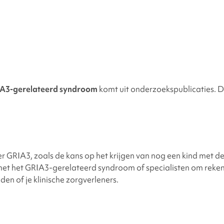
IA3
-gerelateerd syndroom
komt uit onderzoekspublicaties. Di
er
GRIA3
, zoals de kans op het krijgen van nog een kind met 
met het
GRIA3
-gerelateerd syndroom of specialisten om rek
en of je klinische zorgverleners.