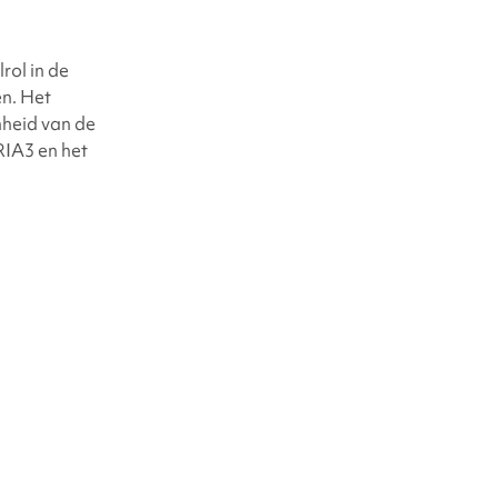
rol in de
n. Het
nheid van de
RIA3
en het