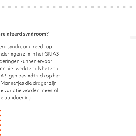
relateerd
syndroom?
erd
syndroom treedt op
deringen zijn in het
GRIA3-
nderingen kunnen ervoor
en niet werkt zoals het zou
IA3-gen
bevindt zich op het
annetjes die drager zijn
he variatie worden meestal
de aandoening.