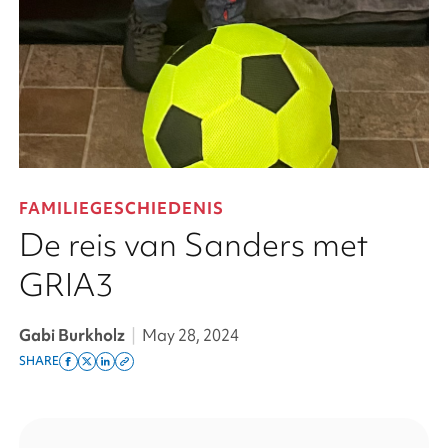
FAMILIEGESCHIEDENIS
De reis van Sanders met
GRIA3
Gabi Burkholz
|
May 28, 2024
SHARE
Share
Share
Share
Copy
on
on
on
this
facebook
x
linkedin
page