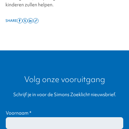
kinderen zullen helpen.
SHARE
Share
Share
Share
Copy
on
on
on
this
facebook
x
linkedin
page
twitter
link
Volg onze vooruitgang
Schrijf je in voor de Simons Zoeklicht nieuwsbrief.
Voornaam
*