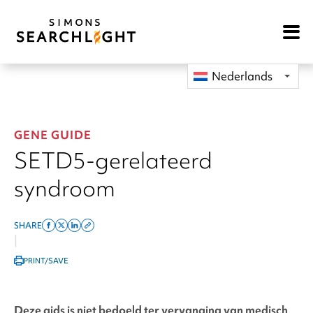
Open
Mobile
Navigat
Nederlands
GENE GUIDE
SETD5-gerelateerd
syndroom
SHARE
Share
Share
Share
Copy
|
on
on
on
this
PRINT/SAVE
facebook
x
linkedin
page
twitter
link
Deze gids is niet bedoeld ter vervanging van medisch