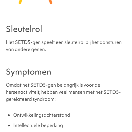
Waar kan ik ondersteuning en hulpmiddelen
vinden?
Sleutelrol
Bronnen en referenties
Het
SETD5-gen
speelt een sleutelrol bij het aansturen
van andere genen.
Symptomen
Omdat het SETD5-gen belangrijk is voor de
hersenactiviteit, hebben veel mensen met het
SETD5-
gerelateerd syndroom
:
Ontwikkelingsachterstand
Intellectuele beperking