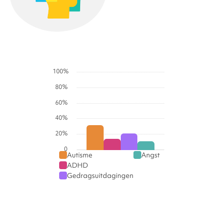
Graphs
100%
80%
60%
40%
20%
0
Autisme
Angst
ADHD
Gedragsuitdagingen