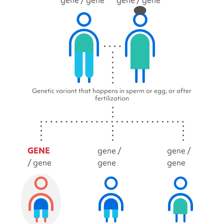
gene
/ gene
gene
/ gene
Genetic variant that happens in sperm or egg, or after
fertilization
GENE
gene /
gene /
/ gene
gene
gene