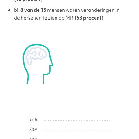
bij
8 van de 15
mensen waren veranderingen in
de hersenen te zien op MRI
(53 procent
)
Graphs
100%
80%