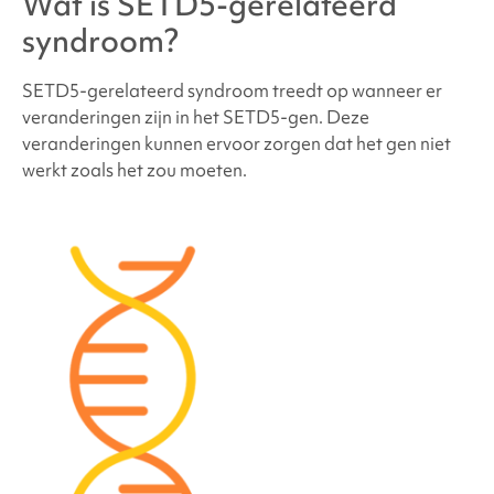
Wat is
SETD5-gerelateerd
Wat is de kans dat andere familieleden of
syndroom
?
toekomstige kinderen
SETD5-gerelateerd
syndroom
hebben?
SETD5-gerelateerd
syndroom treedt op wanneer er
veranderingen zijn in het
SETD5-gen
. Deze
veranderingen kunnen ervoor zorgen dat het gen niet
Hoeveel mensen hebben
het SETD5-syndroom
?
werkt zoals het zou moeten.
Zien mensen met het
SETD5-syndroom
er anders
uit?
Hoe wordt
het SETD5-syndroom
behandeld?
Problemen met gedrag en ontwikkeling in verband
met SETD5-gerelateerd syndroom
Medische en lichamelijke problemen gekoppeld
aan
SETD5-gerelateerd syndroom