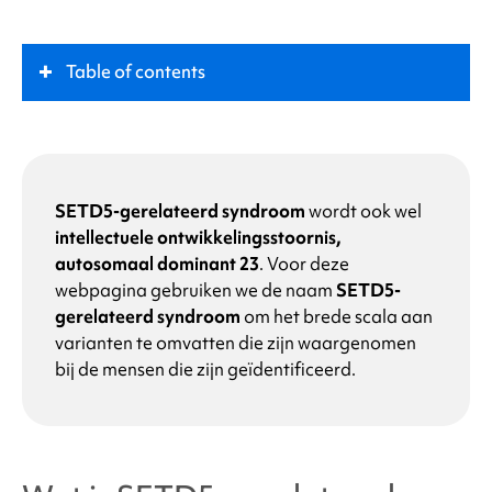
Table of contents
Wat is
SETD5-gerelateerd syndroom
?
Sleutelrol
SETD5-gerelateerd syndroom
wordt ook wel
intellectuele ontwikkelingsstoornis,
autosomaal dominant 23
.
Voor deze
Symptomen
webpagina gebruiken we de naam
SETD5-
gerelateerd syndroom
om het brede scala aan
Wat veroorzaakt
het SETD5-gerelateerd
varianten te omvatten die zijn waargenomen
syndroom
?
bij de mensen die zijn geïdentificeerd.
Waarom heeft mijn kind een verandering in het
SETD5-gen?