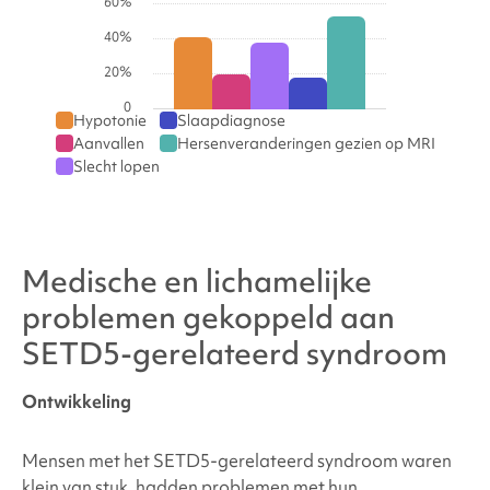
60%
40%
20%
0
Hypotonie
Slaapdiagnose
Aanvallen
Hersenveranderingen gezien op MRI
Slecht lopen
Medische en lichamelijke
problemen gekoppeld aan
SETD5-gerelateerd syndroom
Ontwikkeling
Mensen met het
SETD5-gerelateerd syndroom
waren
klein van stuk, hadden problemen met hun