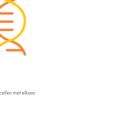
elateerd
 cellen met elkaar
d syndroom