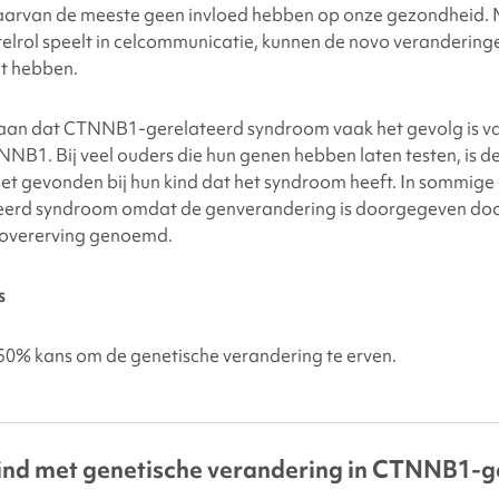
aarvan de meeste geen invloed hebben op onze gezondheid.
lrol speelt in celcommunicatie, kunnen de novo veranderingen
ct hebben.
aan dat
CTNNB1-gerelateerd syndroom
vaak het gevolg is v
NNB1. Bij veel ouders die hun genen hebben laten testen, is
et gevonden bij hun kind dat het syndroom heeft. In sommige
erd syndroom
omdat de genverandering is doorgegeven door
overerving genoemd.
s
0% kans om de genetische verandering te erven.
ind met genetische verandering in CTNNB1-g