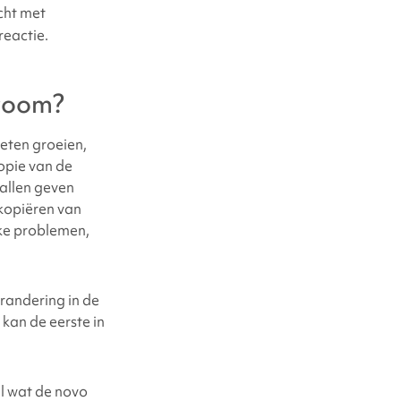
cht met
reactie.
room
?
oeten groeien,
opie van de
vallen geven
 kopiëren van
eke problemen,
erandering in de
kan de eerste in
l wat de novo