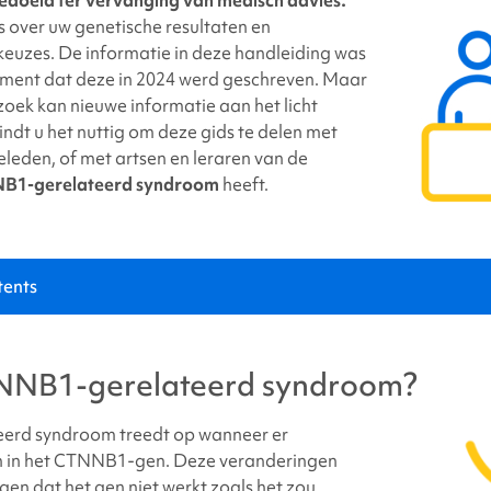
link
 over uw genetische resultaten en
uzes. De informatie in deze handleiding was
ment dat deze in 2024 werd geschreven. Maar
oek kan nieuwe informatie aan het licht
ndt u het nuttig om deze gids te delen met
eleden, of met artsen en leraren van de
B1-gerelateerd syndroom
heeft.
tents
gerelateerd syndroom
?
NB1-gerelateerd syndroom
?
erd syndroom
treedt op wanneer er
jn in het CTNNB1-gen. Deze veranderingen
en dat het gen niet werkt zoals het zou