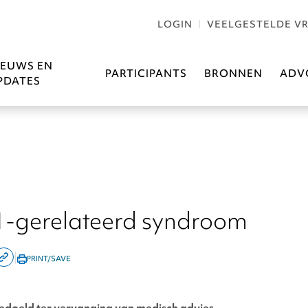
LOGIN
VEELGESTELDE V
IEUWS EN
PARTICIPANTS
BRONNEN
ADV
PDATES
gerelateerd syndroom
|
PRINT/SAVE
are
Copy
this
kedin
page
 bedoeld ter vervanging van medisch advies.