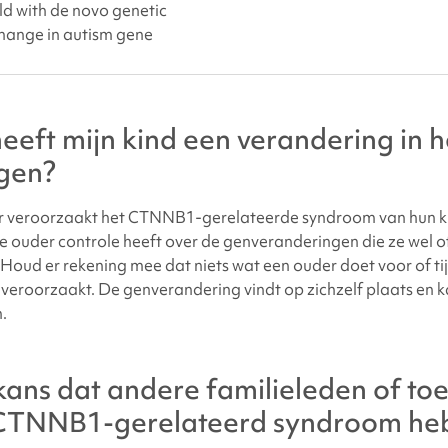
ld with de novo genetic
hange in autism gene
eft mijn kind een verandering in h
gen?
r veroorzaakt het
CTNNB1-gerelateerde syndroom
van hun k
 ouder controle heeft over de genveranderingen die ze wel o
 Houd er rekening mee dat niets wat een ouder doet voor of ti
veroorzaakt. De genverandering vindt op zichzelf plaats en k
.
kans dat andere familieleden of to
CTNNB1-gerelateerd syndroom
he