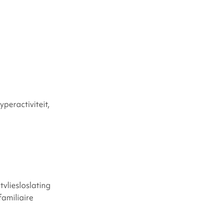
yndroom
peractiviteit,
tvliesloslating
familiaire