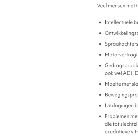
Veel mensen met
Medische en li
Intellectuele 
Ontwikkelings
Waar kan ik on
Spraakachter
Motorvertrag
Bronnen en refe
Gedragsproblem
ook wel ADH
Moeite met sl
Bewegingspro
Uitdagingen bi
Problemen met 
die tot slecht
exudatieve vi