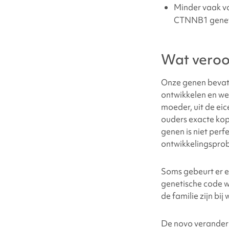
Minder vaak v
CTNNB1
genet
Wat vero
Onze genen bevatte
ontwikkelen en we
moeder, uit de eic
ouders exacte kop
genen is niet perf
ontwikkelingsprob
Soms gebeurt er ee
genetische code w
de familie zijn bij
De novo veranderi