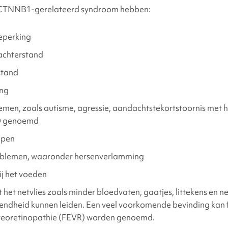
CTNNB1-gerelateerd
syndroom hebben:
chamelijke problemen in verband met
CTNNB1-gerelateerd s
beperking
achterstand
dersteuning en hulpmiddelen vinden?
stand
ing
renties
en, zoals autisme, agressie, aandachtstekortstoornis met hy
D genoemd
apen
blemen, waaronder hersenverlamming
j het voeden
het netvlies zoals minder bloedvaten, gaatjes, littekens en ne
ziendheid kunnen leiden. Een veel voorkomende bevinding kan 
treoretinopathie (FEVR) worden genoemd.