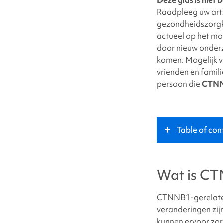
twitter
Raadpleeg uw arts
gezondheidszorgke
actueel op het mo
door nieuw onderz
komen. Mogelijk vi
vrienden en famili
persoon die
CTNN
Table of con
Wat is
CTNNB1-
Wat is
CTN
Sleutelrol
CTNNB1-gerelate
veranderingen zi
Symptomen
kunnen ervoor zorg