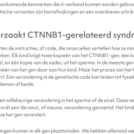
oorkomende kenmerken die in verband kunnen worden gebra
ische varianten zijn hartafwijkingen en een overdreven schrik
orzaakt
CTNNB1-gerelateerd synd
n de instructies, of code, die onze cellen vertellen hoe ze m
rken. Elk kind krijgt twee kopieën van het CTNNB1-gen: één k
el, en één kopie van de vader, uit het sperma. In de meeste ge
ieën van het gen door aan hun kind. Maar het proces van het
ect. Een verandering in de genetische code kan leiden tot fysi
lemen of beide.
n willekeurige verandering in het sperma of de eicel. Deze v
ordt een ‘de novo’, of nieuwe, verandering genoemd. Het kind 
 wie het gen verandert.
ngen kunnen in elk gen plaatsvinden. We hebben allemaal we