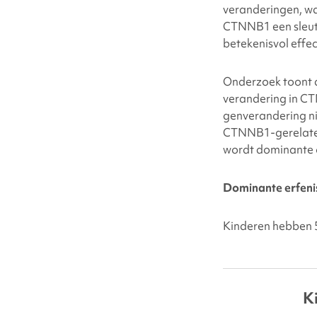
veranderingen, w
CTNNB1 een sleute
betekenisvol effe
Onderzoek toont 
verandering in CT
genverandering ni
CTNNB1-gerelate
wordt dominante 
Dominante erfeni
Kinderen hebben 5
K