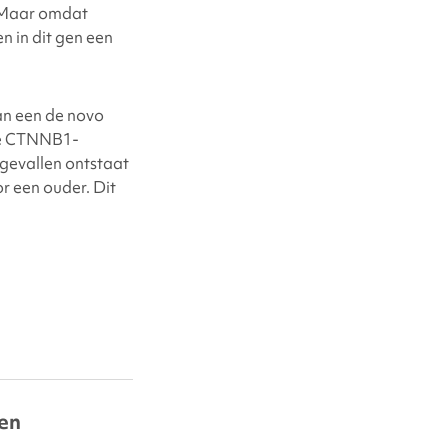
 Maar omdat
 in dit gen een
an een de novo
 de CTNNB1-
 gevallen ontstaat
 een ouder. Dit
en