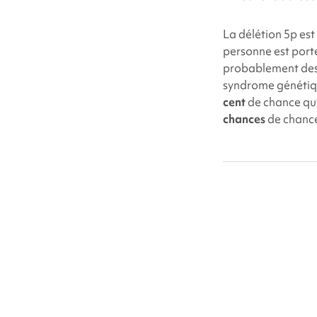
La délétion 5p es
personne est port
probablement des
syndrome génétiqu
cent
de chance qu’
chances
de chance