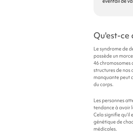
éventail de va
Quelles sont le
Pourquoi mon 
Qu'est-ce 
Quelles sont le
atteints du sy
Le
syndrome de dé
possède un morce
46 chromosomes d
Combien de per
structures de nos 
manquante peut af
Les personnes 
du corps.
Comment traite
Les personnes att
tendance à avoir 
Cela signifie qu’il
Troubles du co
génétique de chaq
médicales.