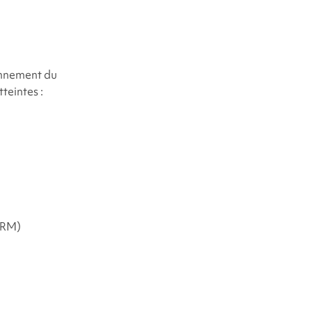
onnement du
teintes :
IRM)