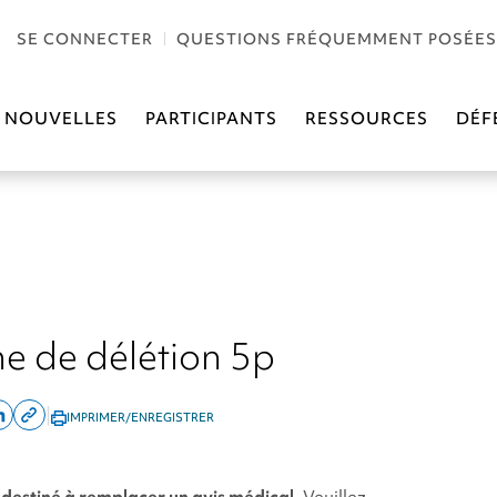
SE CONNECTER
QUESTIONS FRÉQUEMMENT POSÉES
NOUVELLES
PARTICIPANTS
RESSOURCES
DÉF
 de délétion 5p
|
IMPRIMER/ENREGISTRER
re
Share
Copy
on
this
ok
linkedin
page
 destiné à remplacer un avis médical.
Veuillez