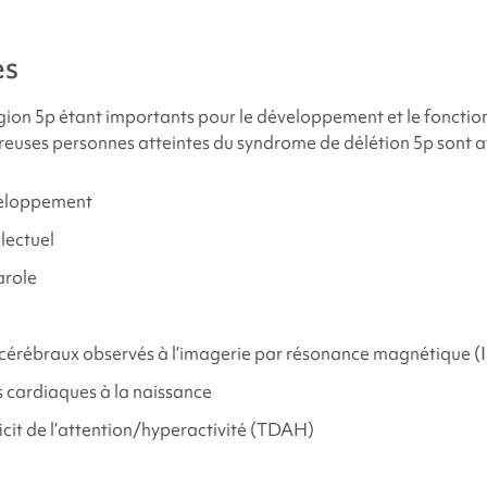
caux et physiques liés au syndrome de
délétion 5p
es
er du soutien et des ressources ?
égion 5p étant importants pour le développement et le foncti
euses personnes atteintes du
syndrome de délétion 5p
sont at
rences
veloppement
lectuel
arole
érébraux observés à l’imagerie par résonance magnétique (
 cardiaques à la naissance
icit de l’attention/hyperactivité (TDAH)