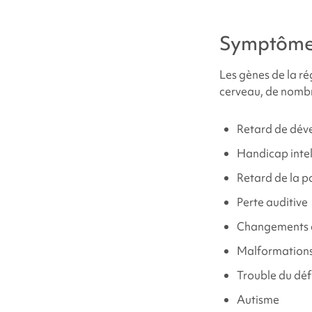
Problèmes médi
Symptôm
Où puis-je trouv
Les gènes de la r
cerveau, de nombr
Sources et réfé
Retard de dé
Handicap intel
Retard de la p
Perte auditive
Changements c
Malformations
Trouble du déf
Autisme