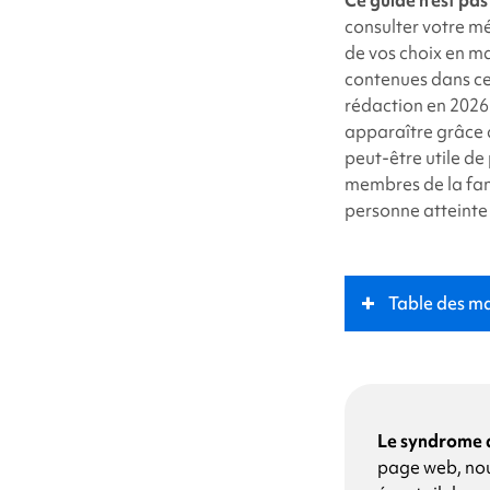
twit
consulter votre mé
de vos choix en ma
contenues dans ce
rédaction en 2026
apparaître grâce 
peut-être utile de
membres de la fam
personne atteinte
Table des ma
Qu'est-ce que l
Symptômes
Le syndrome d
page web, nou