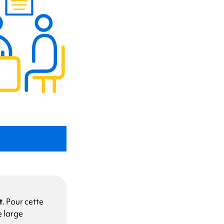
t
. Pour cette
e large