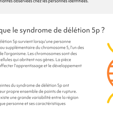
riantes observées chez les personnes identifiées.
s causes du syndrome de
délétion 5p
?
enfant ou moi-même sommes-nous atteints du syndrome de
d
que le
syndrome de délétion 5p ?
s chances que d'autres membres de la famille ou de futurs enfa
ndrome de
délétion 5p ?
létion 5p
survient lorsqu’une personne
au supplémentaire du chromosome 5, l’un des
e l’organisme. Les chromosomes sont des
sonnes sont atteintes du syndrome de
délétion 5p
?
cellules qui abritent nos gènes. La pièce
fecter l’apprentissage et le développement
atteintes du syndrome de
délétion 5p
ont-elles un aspect diffé
-t-on le syndrome
de délétion 5p
?
eintes du
syndrome de délétion 5p
ont
leur propre ensemble de points de rupture.
 existe une grande variabilité entre la région
mportement et du développement liés au syndrome de
déléti
ue personne et ses caractéristiques