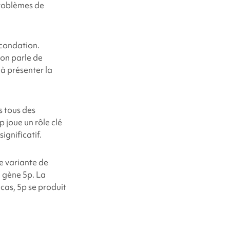
problèmes de
écondation.
 on parle de
 à présenter la
s tous des
5p
joue un rôle clé
ignificatif.
ne variante de
e gène 5p.
La
 cas, 5p
se produit