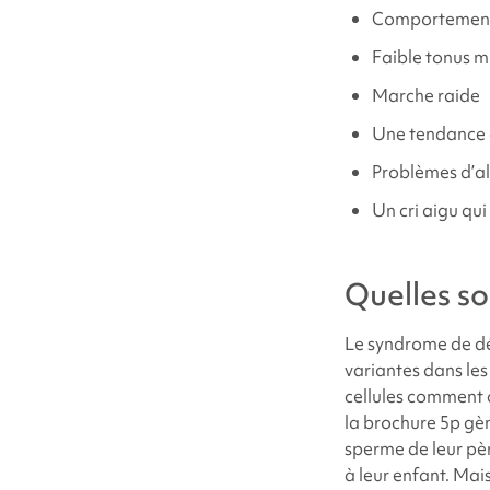
Comportements
Faible tonus m
Marche raide
Une tendance à
Problèmes d’al
Un cri aigu qui
Quelles s
Le
syndrome de dé
variantes dans les
cellules comment 
la brochure 5p
gèn
sperme de leur pèr
à leur enfant. Mai