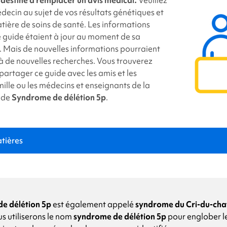
ter
link
decin au sujet de vos résultats génétiques et
tière de soins de santé. Les informations
 guide étaient à jour au moment de sa
. Mais de nouvelles informations pourraient
à de nouvelles recherches. Vous trouverez
 partager ce guide avec les amis et les
ille ou les médecins et enseignants de la
 de
Syndrome de délétion 5p
.
tières
e
syndrome de délétion 5p ?
e délétion 5p
est également appelé
syndrome du Cri-du-cha
s utiliserons le nom
syndrome de délétion 5p
pour englober l