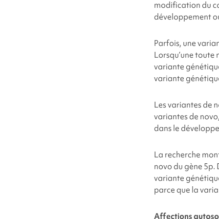
modification du c
développement ou
Parfois, une varia
Lorsqu’une toute 
variante génétique
variante génétiqu
Les variantes de 
variantes de novo,
dans le développem
La recherche mont
novo du gène 5p
.
variante génétiqu
parce que la varia
Affections autos