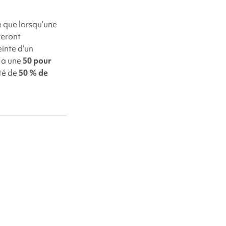
 que lorsqu’une
teront
inte d’un
y a une
50 pour
té de
50 % de