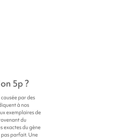
ion 5p
?
t causée par des
ndiquent à nos
eux exemplaires de
provenant du
es exactes du gène
t pas parfait. Une