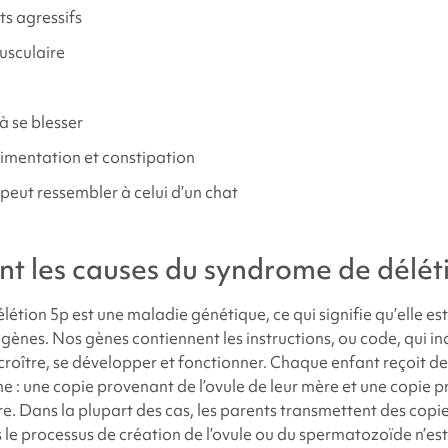
 agressifs
usculaire
 se blesser
imentation et constipation
 peut ressembler à celui d’un chat
ont les causes du syndrome de
délét
létion 5p
est une maladie génétique, ce qui signifie qu’elle es
 gènes. Nos gènes contiennent les instructions, ou code, qui i
croître, se développer et fonctionner. Chaque enfant reçoit d
e : une copie provenant de l’ovule de leur mère et une copie 
e. Dans la plupart des cas, les parents transmettent des copi
s le processus de création de l’ovule ou du spermatozoïde n’es