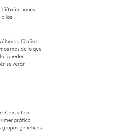
 150 afecciones
 a los
 últimos 10 años,
emos más de lo que
ular pueden
ién se verán
ht
. Consulte a
primer gráfico
os grupos genéticos