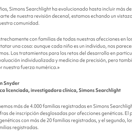
facebook
x
linkedin
page
años,
Simons Searchlight
ha evolucionado hasta incluir más de
twitter
link
rte de nuestra revisión decenal, estamos echando un vistazo
nuestra comunidad.
strechamente con familias de todas nuestras afecciones en los
atar una cosa: aunque cada niño es un individuo, nos parec
mos. Los tratamientos para los retos del desarrollo en partic
valuación individualizada y medicina de precisión, pero tamb
r nuestra fuerza numérica.»
n Snyder
ica licenciada, investigadora clínica,
Simons Searchlight
nemos más de 4.000 familias registradas en
Simons Searchlig
ifras de inscripción desglosadas por afecciones genéticas. El 
 genéticos con más de 20 familias registradas, y el segundo, l
milias registradas.