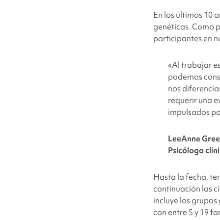
En los últimos 10 
genéticas. Como pa
participantes en 
«
Al trabajar e
podemos const
nos diferencia
requerir una e
impulsados po
LeeAnne Gree
Psicóloga clín
Hasta la fecha, te
continuación las c
incluye los grupos
con entre 5 y 19 fa