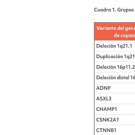
Cuadro 1. Grupos 
Variante del ge
de copia
Deleción 1q21.1
Duplicación 1q21
Deleción 16p11.2
Deleción distal 1
ADNP
ASXL3
CHAMP1
CSNK2A1
CTNNB1