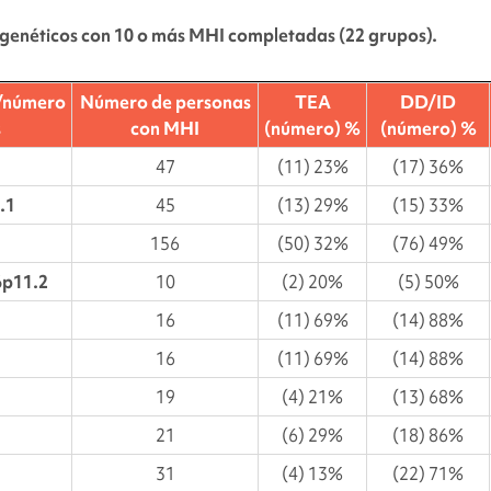
genéticos con 10 o más MHI completadas (22 grupos).
n/número
Número de personas
TEA
DD/ID
s
con MHI
(número) %
(número) %
47
(11) 23%
(17) 36%
.1
45
(13) 29%
(15) 33%
156
(50) 32%
(76) 49%
6p11.2
10
(2) 20%
(5) 50%
16
(11) 69%
(14) 88%
16
(11) 69%
(14) 88%
19
(4) 21%
(13) 68%
21
(6) 29%
(18) 86%
31
(4) 13%
(22) 71%