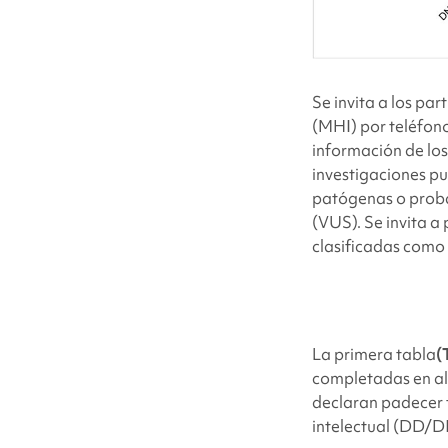
Se invita a los par
(MHI) por teléfono
información de los
investigaciones pu
patógenas o probab
(VUS). Se invita a
clasificadas como
La primera tabla
(
completadas en al 
declaran padecer t
intelectual (DD/DI