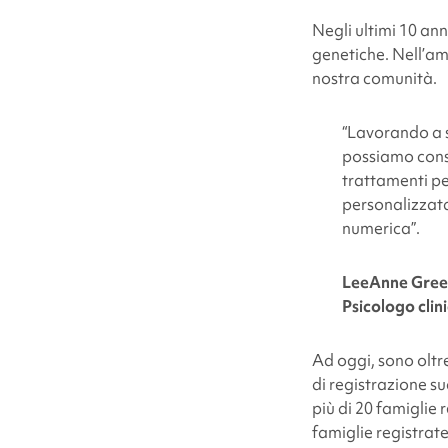
Negli ultimi 10 ann
genetiche. Nell’am
nostra comunità.
“
Lavorando a st
possiamo const
trattamenti pe
personalizzata
numerica”.
LeeAnne Gree
Psicologo clin
Ad oggi, sono oltre
di registrazione s
più di 20 famiglie
famiglie registrate