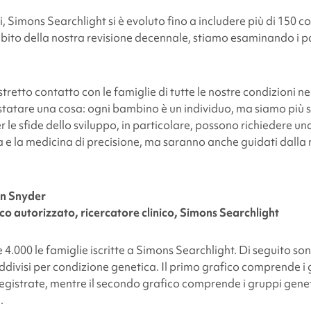
facebook
x
linkedin
page
i,
Simons Searchlight
si è evoluto fino a includere più di 150 c
twitter
link
bito della nostra revisione decennale, stiamo esaminando i pa
retto contatto con le famiglie di tutte le nostre condizioni neg
atare una cosa: ogni bambino è un individuo, ma siamo più simi
r le sfide dello sviluppo, in particolare, possono richiedere u
 e la medicina di precisione, ma saranno anche guidati dalla 
n Snyder
ico autorizzato, ricercatore clinico,
Simons Searchlight
 4.000 le famiglie iscritte a
Simons Searchlight
. Di seguito son
uddivisi per condizione genetica. Il primo grafico comprende i 
 registrate, mentre il secondo grafico comprende i gruppi gene
.