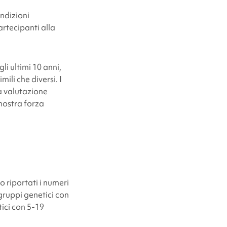
ondizioni
rtecipanti alla
li ultimi 10 anni,
li che diversi. I
na valutazione
nostra forza
o riportati i numeri
gruppi genetici con
tici con 5-19