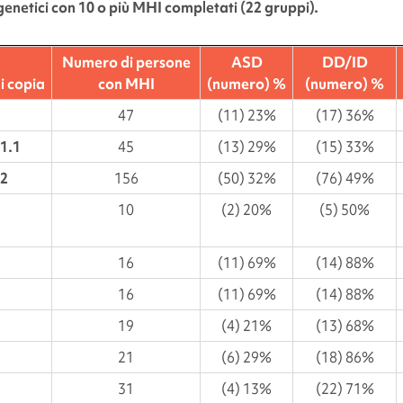
genetici con 10 o più MHI completati (22 gruppi).
Numero di persone
ASD
DD/ID
i copia
con MHI
(numero) %
(numero) %
47
(11) 23%
(17) 36%
1.1
45
(13) 29%
(15) 33%
.2
156
(50) 32%
(76) 49%
10
(2) 20%
(5) 50%
16
(11) 69%
(14) 88%
16
(11) 69%
(14) 88%
19
(4) 21%
(13) 68%
21
(6) 29%
(18) 86%
31
(4) 13%
(22) 71%