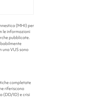
amnestica (MHI) per
on le informazioni
cerche pubblicate.
robabilmente
con una VUS sono
stiche completate
he riferiscono
va (DD/ID) e crisi