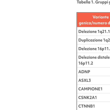
Tabella 1. Gruppi 
Variante
genica/numero d
Delezione 1q21.1
Duplicazione 1q2
Delezione 16p11
Delezione distale
16p11.2
ADNP
ASXL3
CAMPIONE1
CSNK2A1
CTNNB1