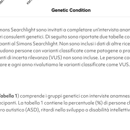
mons Searchlight
sono invitati a completare un’intervista an
ri consulenti genetici. Di seguito sono riportate due tabelle c
panti al
Simons Searchlight
. Non sono inclusi i dati di altre ri
cludono persone con varianti classificate come patogene o p
nti di incerta rilevanza (VUS) non sono incluse. Le persone 
pare e ogni anno rivalutiamo le varianti classificate come VUS.
Tabella 1
) comprende i gruppi genetici con interviste anamne
cipanti. La tabella 1 contiene la percentuale (%) di persone c
ro autistico (ASD), ritardi nello sviluppo o disabilità intelletti