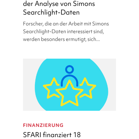
der Analyse von Simons
der
Searchlight-Daten
Analyse
von
Forscher, die an der Arbeit mit Simons
Simons
Searchlight-Daten interessiert sind,
Searchlight-
werden besonders ermutigt, sich...
Daten
SFARI
finanziert
FINANZIERUNG
18
SFARI finanziert 18
Konferenzen