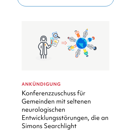
Konferenzzuschuss
für
ANKÜNDIGUNG
Gemeinden
Konferenzzuschuss für
mit
Gemeinden mit seltenen
seltenen
neurologischen
neurologischen
Entwicklungsstörungen,
Entwicklungsstörungen, die an
die
Simons Searchlight
an