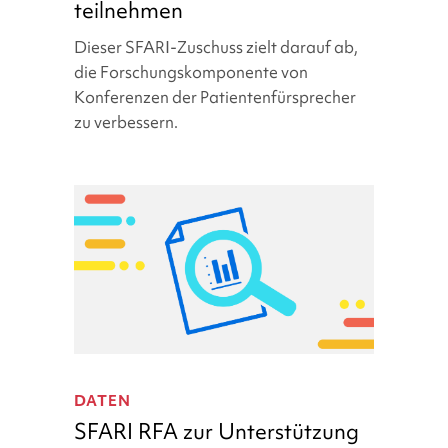
teilnehmen
Simons
Searchlight
Dieser SFARI-Zuschuss zielt darauf ab,
teilnehmen
die Forschungskomponente von
Konferenzen der Patientenfürsprecher
zu verbessern.
SFARI
RFA
DATEN
zur
SFARI RFA zur Unterstützung
Unterstützung