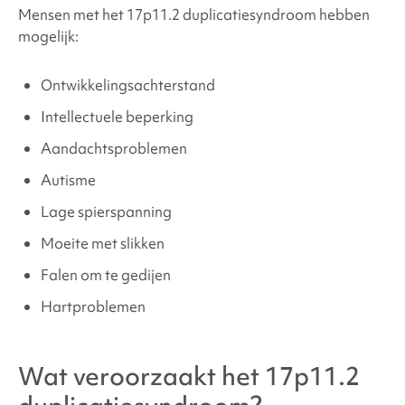
Mensen met
het 17p11.2 duplicatiesyndroom
hebben
Hoe wordt
het 17p11.2 duplicatiesyndroom
mogelijk:
behandeld?
Ontwikkelingsachterstand
Gedrags- en ontwikkelingsstoornissen in verband
Intellectuele beperking
met
17p11.2 duplicatiesyndroom
Aandachtsproblemen
Autisme
Medische en lichamelijke problemen in verband
met
17p11.2 duplicatiesyndroom
Lage spierspanning
Moeite met slikken
Waar kan ik ondersteuning en hulpmiddelen
Falen om te gedijen
vinden?
Hartproblemen
Bronnen en referenties
Wat veroorzaakt
het 17p11.2