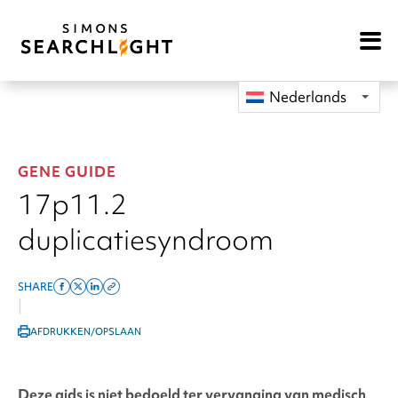
Open
Mobile
Navigat
Nederlands
GENE GUIDE
17p11.2
duplicatiesyndroom
SHARE
Share
Share
Share
Copy
|
on
on
on
this
AFDRUKKEN/OPSLAAN
facebook
x
linkedin
page
twitter
link
Deze gids is niet bedoeld ter vervanging van medisch