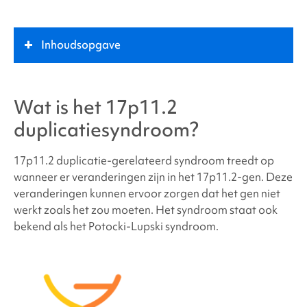
Inhoudsopgave
Wat is
het 17p11.2 duplicatiesyndroom
?
Wat is
het 17p11.2
duplicatiesyndroom
?
Sleutelrol
17p11.2 duplicatie-gerelateerd syndroom treedt op
Symptomen
wanneer er veranderingen zijn in het 17p11.2-gen. Deze
veranderingen kunnen ervoor zorgen dat het gen niet
werkt zoals het zou moeten. Het syndroom staat ook
Wat veroorzaakt
het 17p11.2
duplicatiesyndroom
?
bekend als het Potocki-Lupski syndroom.
Waarom heeft mijn kind of ik
17p11.2
duplicatiesyndroom
?