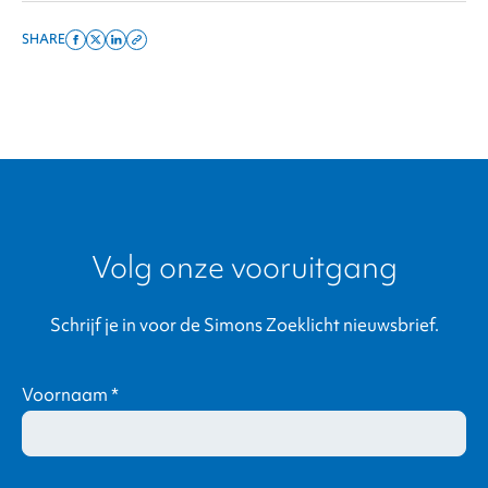
SHARE
Share
Share
Share
Copy
on
on
on
this
facebook
x
linkedin
page
twitter
link
Volg onze vooruitgang
Schrijf je in voor de Simons Zoeklicht nieuwsbrief.
Voornaam
*