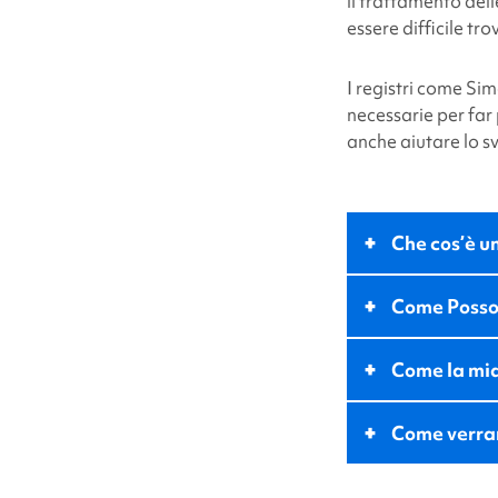
il trattamento del
essere difficile tr
I registri come
Sim
necessarie per far
anche aiutare lo s
+
Che cos’è un
+
Come
Posso
+
Come
la mi
+
Come verran