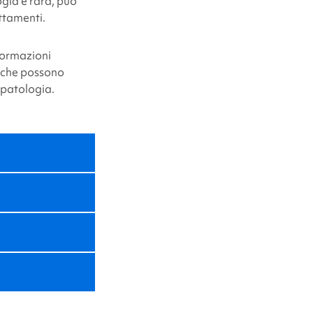
gia è rara, può
attamenti.
nformazioni
tiche possono
 patologia.