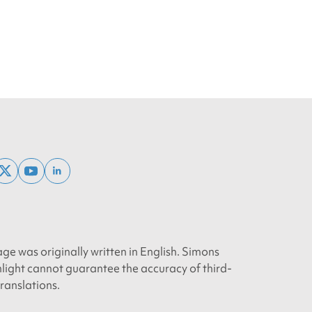
ebook
x
youtube
linkedin
twitter
age was originally written in English. Simons
light cannot guarantee the accuracy of third-
translations.