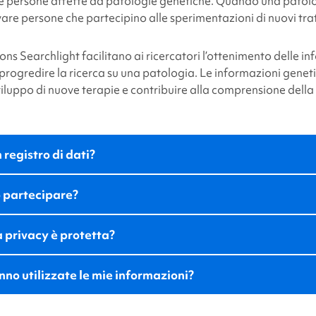
le persone affette da patologie genetiche. Quando una patolo
ovare persone che partecipino alle sperimentazioni di nuovi tr
ons Searchlight
facilitano ai ricercatori l’ottenimento delle i
 progredire la ricerca su una patologia. Le informazioni gene
viluppo di nuove terapie e contribuire alla comprensione della
 registro di dati?
 partecipare?
a privacy è protetta?
no utilizzate le mie informazioni?