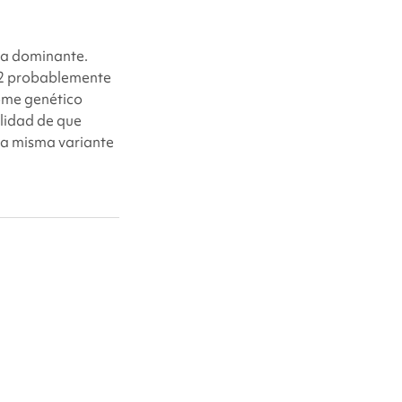
ca dominante.
92
probablemente
ome genético
lidad de que
la misma variante