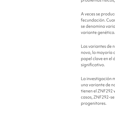
A veces se produc
fecundación. Cuan
se denomina varian
variante genética
Las variantes de 
novo, la mayoría 
papel clave en el 
significativo.
La investigación 
una variante de 
tienen el ZNF292
v
casos, ZNF292
-se
progenitores.