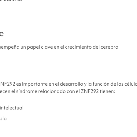
 causas
del síndrome relacionado con ZNF292
?
e
o tiene una alteración en el gen ZNF292?
empeña un papel clave en el crecimiento del cerebro.
ades hay de que otros familiares de futuros hijos tengan
el s
n el ZNF292
?
nas tienen
el síndrome relacionado con el ZNF292
?
F292 es importante en el desarrollo y la función de las célula
decen
el síndrome relacionado con el ZNF292
tienen:
 que padecen
el síndrome relacionado con el ZNF292
tienen u
ntelectual
bla
el síndrome relacionado con ZNF292
?