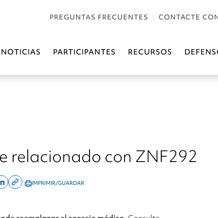
PREGUNTAS FRECUENTES
CONTACTE CO
NOTICIAS
PARTICIPANTES
RECURSOS
DEFENS
e relacionado con ZNF292
|
IMPRIMIR/GUARDAR
are
Share
Copy
on
this
ok
linkedin
page
ende reemplazar el consejo médico.
Consulte