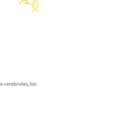
índrome
s cerebrales, las
n aspecto