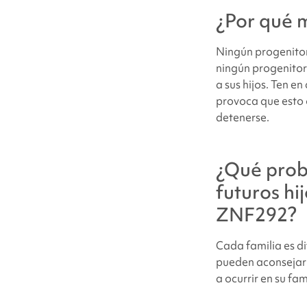
¿Por qué m
Ningún progenitor
ningún progenitor
a sus hijos. Ten 
provoca que esto o
detenerse.
¿Qué proba
futuros hi
ZNF292
?
Cada familia es di
pueden aconsejarl
a ocurrir en su fam