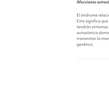
Afecciones autos
El síndrome rela
Esto significa qu
tendrán síntomas
autosómico domina
transmitan la mis
genética.