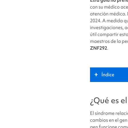
twi
con su médico ace
atención médica. 
2024. A medida qu
investigaciones, 
útil compartir est
maestros de la pe
ZNF292
.
Índice
¿Qué es el
sínd
¿Qué es e
Papel clave
El síndrome relac
cambios en el gen
Síntomas
gen funcione com