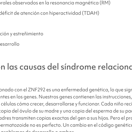
rales observados en la resonancia magnética (RM)
omportamiento y desarrollo relacionados con el
síndrome Z
déficit de atención con hiperactividad (TDAH)
cos y físicos relacionados con
el síndrome ZNF292
ción y estreñimiento
ncontrar apoyo y recursos?
desarrollo
encias
on las causas
del síndrome relacion
ionado con el ZNF292 es una enfermedad genética, lo que sign
tes en los genes. Nuestros genes contienen las instrucciones
 células cómo crecer, desarrollarse y funcionar. Cada niño rec
copia del óvulo de su madre y una copia del esperma de su pa
padres transmiten copias exactas del gen a sus hijos. Pero el p
spermatozoide no es perfecto. Un cambio en el código genéti
, problemas de desarrollo o ambos.