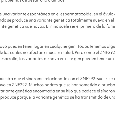
e una variante espontánea en el espermatozoide, en el óvulo 
do se produce una variante genética totalmente nueva en el
te genética «de novo». El niño suele ser el primero de la famil
.
novo pueden tener lugar en cualquier gen. Todos tenemos alg
de las cuales no afectan a nuestra salud. Pero como el ZNF292
desarrollo, las variantes de novo en este gen pueden tener un 
muestra que el síndrome relacionado con el ZNF292
-suele ser 
novo en ZNF292
. Muchos padres que se han sometido a prueba
ariante genética encontrada en su hijo que padece el síndro
 produce porque la variante genética se ha transmitido de uno