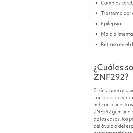
Cambios cereb
Problemas de c
Trastorno por 
Epilepsia
Problemas médi
Mala alimenta
¿Dónde puedo e
Retraso en el 
Fuentes y refer
¿Cuáles s
ZNF292
?
El síndrome relac
causado por varian
indican a nuestras
ZNF292
gen: una 
de los casos, los 
del óvulo o del e
problemas físicos