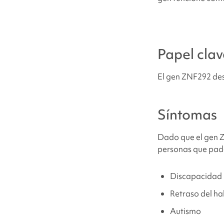
¿Cuáles son las
Papel clav
¿Por qué mi hij
El gen
ZNF292
des
¿Qué probabilid
relacionado co
Síntomas
¿Cuántas perso
Dado que el gen ZN
personas que pa
¿Las personas
diferente?
Discapacidad i
Retraso del ha
¿Cómo se trata
Autismo