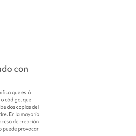
NF292
ado con
ifica que está
, o código, que
ibe dos copias del
dre. En la mayoría
roceso de creación
co puede provocar