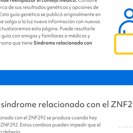
tter
link
rca de sus resultados genéticos y opciones de
Esta guía genética se publicó originalmente en
e salga a la luz nueva información con nuevas
actualizaremos esta página. Puede resultarle
a guía con amigos y familiares o médicos y
rsona que tiene
Síndrome relacionado con
rome relacionado con el ZNF292
?
l
síndrome relacionado con el ZNF
ionado con el ZNF292
se produce cuando hay
 ZNF292. Estos cambios pueden impedir que el
o debería.