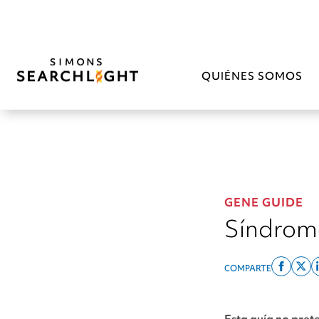
QUIÉNES SOMOS
GENE GUIDE
Síndrom
COMPARTE
Share
Sh
on
on
facebo
x
Esta guía no pret