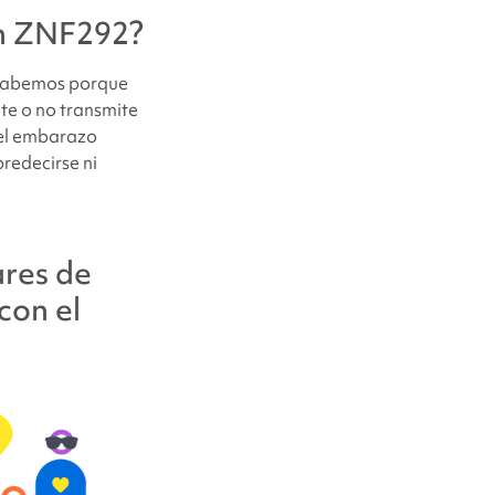
gen ZNF292?
o sabemos porque
te o no transmite
 el embarazo
redecirse ni
ares de
con el