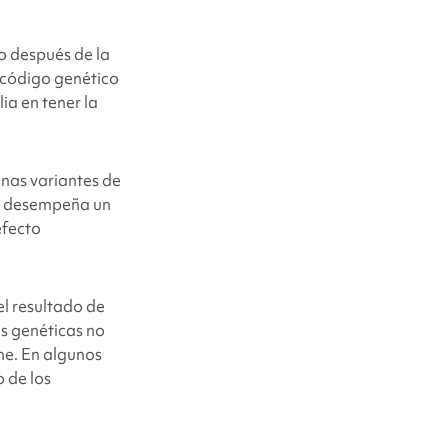
o después de la
 código genético
ia en tener la
unas variantes de
desempeña un
efecto
el resultado de
s genéticas no
me. En algunos
 de los