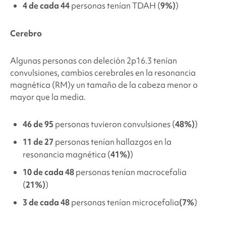
4 de cada 44
personas tenían TDAH (
9%)
)
Cerebro
Algunas personas con
deleción 2p16.3
tenían
convulsiones, cambios cerebrales
en la resonancia
magnética (RM)
y un tamaño de la cabeza menor o
mayor que la media.
46 de 95
personas tuvieron convulsiones (
48%)
)
11 de 27
personas tenían hallazgos en la
resonancia magnética (
41%)
)
10 de cada 48
personas tenían macrocefalia
(
21%)
)
3 de cada 48
personas tenían microcefalia
(7%
)