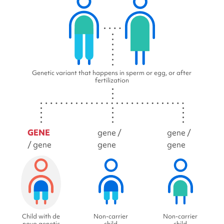
Genetic variant that happens in sperm or egg, or after
fertilization
GENE
gene /
gene /
/ gene
gene
gene
Child with de
Non-carrier
Non-carrier
novo genetic
child
child