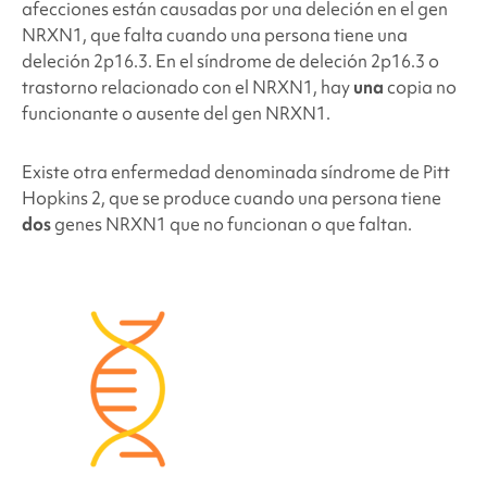
¿Qué probabilidades hay de que otros miembros
afecciones están causadas por una deleción en el gen
de la familia o futuros hijos tengan el síndrome de
NRXN1, que falta cuando una persona tiene una
deleción 2p16.
3?
deleción 2p16.3. En el
síndrome de deleción 2p16.3
o
trastorno relacionado con el NRXN1, hay
una
copia no
funcionante o ausente del gen NRXN1.
¿Tienen síntomas todas las personas que padecen
el síndrome de
deleción 2p16.
3?
Existe otra enfermedad denominada síndrome de Pitt
Hopkins 2, que se produce cuando una persona tiene
¿Las personas con síndrome de
deleción 2p16.
3
dos
genes NRXN1 que no funcionan o que faltan.
tienen un aspecto diferente?
¿Cómo se trata el síndrome de
deleción 2p16.
3?
Problemas de comportamiento y desarrollo
relacionados con el síndrome de
deleción 2p16.3
Problemas médicos y físicos relacionados con el
síndrome de
deleción 2p16.3