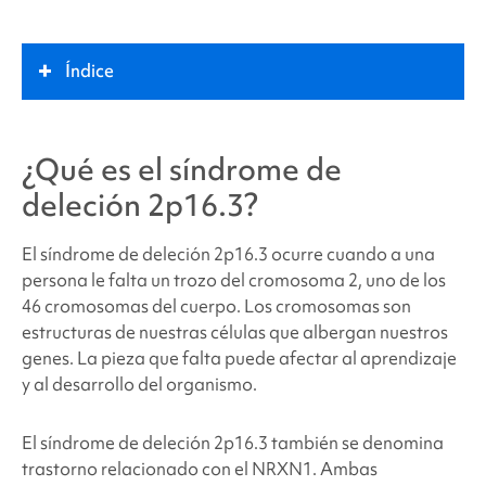
Índice
¿Qué es
el síndrome de deleción 2p16.3
?
¿Qué es
el síndrome de
deleción 2p16.3
?
Papel clave
El síndrome de deleción 2p16.3
ocurre cuando a una
Síntomas
persona le falta un trozo del cromosoma 2, uno de los
46 cromosomas del cuerpo. Los cromosomas son
estructuras de nuestras células que albergan nuestros
¿Qué causa el síndrome de
deleción 2p16.3
?
genes. La pieza que falta puede afectar al aprendizaje
y al desarrollo del organismo.
¿Por qué mi hijo o yo tenemos el síndrome de
deleción 2p16.
3?
El síndrome de deleción 2p16.3
también se denomina
trastorno relacionado con el NRXN1. Ambas