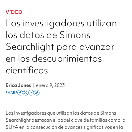
VíDEO
Los investigadores utilizan
los datos de Simons
Searchlight para avanzar
en los descubrimientos
científicos
Erica Jones
|
enero 9, 2023
SHARE
Share
Share
Share
Copy
on
on
on
this
facebook
x
linkedin
page
Los investigadores que utilizan los datos de
Simons
twitter
link
Searchlight
destacan el papel clave de familias como la
SUYA en la consecución de avances significativos en la