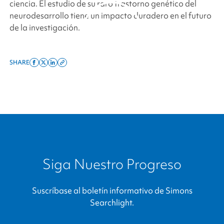
ciencia. El estudio de su raro trastorno genético del
neurodesarrollo tiene un impacto duradero en el futuro
de la investigación.
SHARE
Share
Share
Share
Copy
By clicking to watch this
on
on
on
this
video, you agree to our
facebook
x
linkedin
page
privacy policy.
twitter
link
Siga Nuestro Progreso
Suscríbase al boletín informativo de
Simons
Searchlight
.