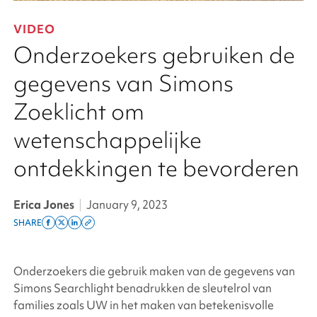
VIDEO
Onderzoekers gebruiken de
gegevens van Simons
Zoeklicht om
wetenschappelijke
ontdekkingen te bevorderen
Erica Jones
|
January 9, 2023
SHARE
Share
Share
Share
Copy
on
on
on
this
facebook
x
linkedin
page
Onderzoekers die gebruik maken van de gegevens van
twitter
link
Simons Searchlight
benadrukken de sleutelrol van
families zoals UW in het maken van betekenisvolle