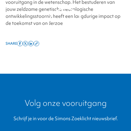
vooruitgang in de wetenschap. Het bestuderen van
jouw zeldzame genetische neurologische
ontwikkelingsstoornis heeft een langdurige impact op
de toekomst van onderzoek.
SHARE
Share
Share
Share
Copy
By clicking to watch this
on
on
on
this
video, you agree to our
facebook
x
linkedin
page
privacy policy.
twitter
link
Volg onze vooruitgang
Schrijf je in voor de Simons Zoeklicht nieuwsbrief.