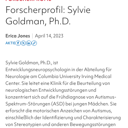
Forscherprofil: Sylvie
Goldman, Ph.D.
Erica Jones
|
April 14, 2023
AKTIE
Share
Share
Share
Copy
on
on
on
this
facebook
x
linkedin
page
Sylvie Goldman, Ph.D., ist
twitter
link
Entwicklungsneuropsychologin in der Abteilung für
Neurologie am Columbia University Irving Medical
Center. Sie leitet eine Klinik für die Beurteilung von
neurologischen Entwicklungsstörungen und
konzentriert sich auf die Frühdiagnose von Autismus-
Spektrum-Störungen (ASD) bei jungen Mädchen. Sie
erforscht die motorischen Anzeichen von Autismus,
einschließlich der Identifizierung und Charakterisierung
von Stereotypien und anderen Bewegungsstörungen