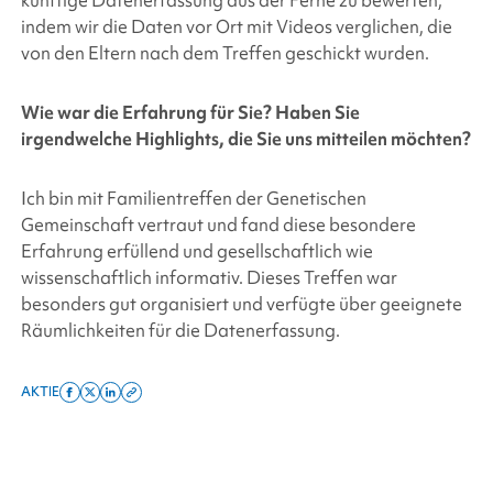
künftige Datenerfassung aus der Ferne zu bewerten,
indem wir die Daten vor Ort mit Videos verglichen, die
von den Eltern nach dem Treffen geschickt wurden.
Wie war die Erfahrung für Sie? Haben Sie
irgendwelche Highlights, die Sie uns mitteilen möchten?
Ich bin mit Familientreffen der Genetischen
Gemeinschaft vertraut und fand diese besondere
Erfahrung erfüllend und gesellschaftlich wie
wissenschaftlich informativ. Dieses Treffen war
besonders gut organisiert und verfügte über geeignete
Räumlichkeiten für die Datenerfassung.
AKTIE
Share
Share
Share
Copy
on
on
on
this
facebook
x
linkedin
page
twitter
link