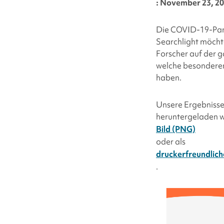
: November 23, 2
Die COVID-19-Pand
Searchlight
möchten
Forscher auf der g
welche besonderen
haben.
Unsere Ergebnisse
heruntergeladen 
Bild (PNG)
oder als
druckerfreundlic
.