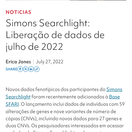
NOTíCIAS
Simons Searchlight:
Liberação de dados de
julho de 2022
Erica Jones
|
July 27, 2022
SHARE
Share
Share
Share
Copy
on
on
on
this
facebook
x
linkedin
page
Novos dados fenotípicos dos participantes do
Simons
twitter
link
Searchlight
foram recentemente adicionados à
Base
SFARI
. O lançamento inclui dados de indivíduos com 59
alterações de genes e nove variantes de número de
cópias (CNVs), incluindo novos dados para 27 genes e
duas CNVs. Os pesquisadores interessados em acessar