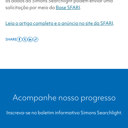
os dados do
Simons Searchlight
podem enviar uma
solicitação por meio da
Base SFARI
.
Leia o artigo completo e o anúncio no site da SFARI
.
SHARE
Share
Share
Share
Copy
on
on
on
this
facebook
x
linkedin
page
twitter
link
Acompanhe nosso progresso
Inscreva-se no boletim informativo
Simons Searchlight
.