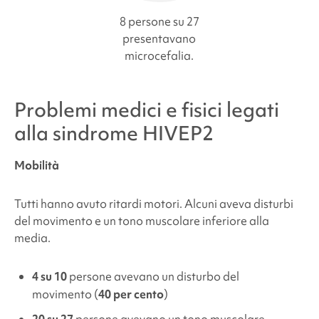
8 persone su 27
presentavano
microcefalia.
Problemi medici e fisici legati
alla
sindrome HIVEP2
Mobilità
Tutti hanno avuto ritardi motori. Alcuni
aveva disturbi
del movimento e un tono muscolare inferiore alla
media.
4 su 10
persone
avevano un disturbo del
movimento (
40 per cento
)
20 su 27
persone
avevano un tono muscolare