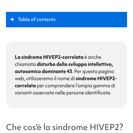
Table of contents
Che cos'è la
sindrome HIVEP2
?
Ruolo chiave
La sindrome HIVEP2-correlata
è anche
chiamata
disturbo dello sviluppo intellettivo,
autosomico dominante 43
.
Per questa pagina
Sintomi
web, utilizzeremo il nome di
sindrome HIVEP2-
correlata
per comprendere l’ampia gamma di
Quali sono le cause della
sindrome HIVEP2
?
varianti osservate nelle persone identificate.
Perché mio figlio ha un'alterazione del gene
HIVEP2?
Che cos'è la
sindrome HIVEP2
?