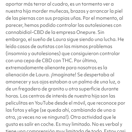
aportar más terror al cuadro, es un tormento ver a
nuestra hija morder muñecas, brazos y arrancar la piel
de las piernas con sus propias uñas. Por el momento, al
parecer, hemos podido controlar las autolesiones con
cannabidiol-CBD de la empresa Onepure. Sin
embargo, el sueño de Laura sigue siendo una lucha. He
leído casos de autistas con los mismos problemas
(insomnio y autolesiones) que consiguieron controlar
con una cepa de CBD con THC. Por último,
extremadamente alienante para nosotros es la
alienación de Laura. ¡Imagínate! Se despertaba al
amanecer y sus ojos estaban a un palmo de una luz, o
de un fregadero de granito u otra superficie durante
horas. Los centros de interés de nuestra hija son las
peliculitas en YouTube desde el móvil, que reconoce por
las fotos y elige (se queda ahí, cambiando de una a
otra, ¡a veces no ve ninguna!). Otra actividad que le
gusta es salir en coche. Es muy limitado. No es verbal y
tiene una comprensión muy limitada de todo. Estoy casi