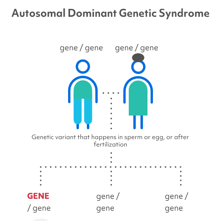
Autosomal Dominant Genetic Syndrome
gene
/ gene
gene
/ gene
Genetic variant that happens in sperm or egg, or after
fertilization
GENE
gene /
gene /
/ gene
gene
gene