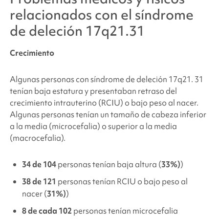
relacionados con
el síndrome
de deleción 17q21.31
Crecimiento
Algunas personas con
síndrome de deleción 17q21.
31
tenían baja estatura y presentaban retraso del
crecimiento intrauterino (RCIU) o bajo peso al nacer.
Algunas personas tenían un tamaño de cabeza inferior
a la media (microcefalia) o superior a la media
(macrocefalia).
34 de 104
personas tenían baja
altura
(
33%)
)
38 de 121
personas tenían RCIU o bajo peso al
nacer (
31%)
)
8 de cada 102
personas tenían microcefalia