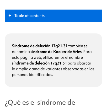
Table of contents
¿Qué es
el síndrome de deleción 17q21.31
?
Papel clave
Síndrome de deleción 17q21.31
también se
denomina
síndrome de Koolen-de Vries
. Para
esta página web, utilizaremos el nombre
Síntomas
síndrome de deleción 17q21.31
para abarcar
la amplia gama de variantes observadas en las
¿Qué causa
el síndrome de deleción 17q21.31
?
personas identificadas.
¿Qué significa que mi hijo tenga
el síndrome de
deleción 17q21.31
?
¿Qué es
el síndrome de