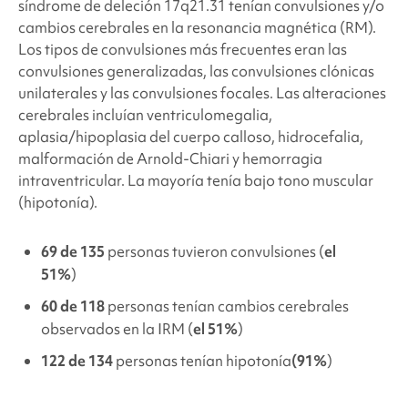
síndrome de deleción 17q21.31
tenían convulsiones y/o
cambios cerebrales en la resonancia magnética (RM)
.
Los tipos de convulsiones más frecuentes eran las
convulsiones generalizadas, las convulsiones clónicas
unilaterales y las convulsiones focales.
Las alteraciones
cerebrales incluían ventriculomegalia,
aplasia/hipoplasia del cuerpo calloso, hidrocefalia,
malformación de Arnold-Chiari y hemorragia
intraventricular.
La mayoría tenía
bajo tono muscular
(hipotonía).
69 de 135
personas tuvieron convulsiones (
el
51%
)
60 de 118
personas tenían cambios cerebrales
observados en la IRM (
el 51%
)
122 de 134
personas tenían hipotonía
(91%
)