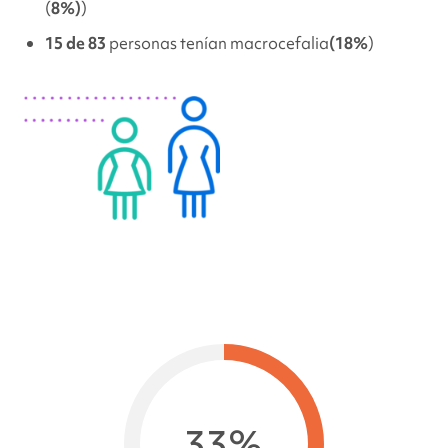
(
8%)
)
15 de 83
personas tenían macrocefalia
(18%
)
33%