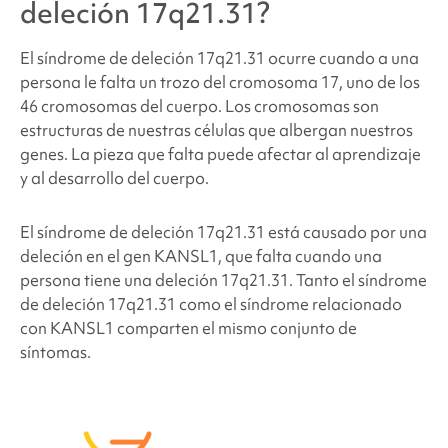
¿Qué probabilidades hay de que otros miembros
deleción 17q21.31
?
de la familia o futuros hijos tengan
el síndrome de
deleción 17q21.31
?
El síndrome de deleción 17q21.31
ocurre cuando a una
persona le falta un trozo del cromosoma 17, uno de los
46 cromosomas del cuerpo. Los cromosomas son
¿Cuántas personas tienen
el síndrome de deleción
estructuras de nuestras células que albergan nuestros
17q21.31
?
genes. La pieza que falta puede afectar al aprendizaje
y al desarrollo del cuerpo.
¿Las personas que tienen
el síndrome de deleción
17q21.31
tienen un aspecto diferente?
El
síndrome de
deleción 17q21.31 está causado por una
deleción en el gen KANSL1, que falta cuando una
¿Cómo se trata
el síndrome de deleción 17q21.31
?
persona tiene una deleción 17q21.31. Tanto el síndrome
de
deleción 17q21.31
como el síndrome relacionado
con KANSL1 comparten el mismo conjunto de
Problemas de comportamiento y desarrollo
síntomas.
relacionados con
el síndrome de deleción
17q21.31
Problemas médicos y físicos relacionados con
el